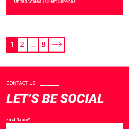
United States
Client Services
1
2
…
8
CONTACT US
LET’S BE SOCIAL
First Name
*