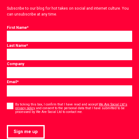
Subscribe to our blog for hot takes on social and internet culture. You
can unsubscribe at any time.
First Name
*
Last Name
*
Company
Email
*
Consent
*
By ticking this box, I confirm that I have read and accept
We Are Social Ltd's
privacy policy
and consent to the personal data that I have submitted to be
*
processed by We Are Social Ltd to contact me.
Sign me up