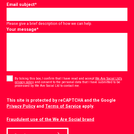
Email subject
*
Please give a brief description of how we can help.
Your message
*
Consent
*
By ticking this box, I confirm that I have read and accept
We Are Social Ltd’s
privacy policy
and consent to the personal data that I have submitted to be
*
processed by We Are Social Ltd to contact me.
CAPTCHA
This site is protected by reCAPTCHA and the Google
Privacy Policy
and
Terms of Service
apply.
Fraudulent use of the We Are Social brand