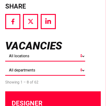
SHARE
Share
Share
Share
via
via
via
Facebook
Twitter
LinkedIn
VACANCIES
Showing 1 – 8 of 62
DESIGNER