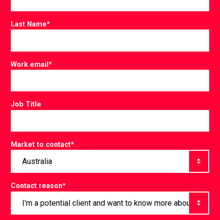
Last Name
*
Work email
*
Job Title
Market to contact
*
Contact reason
*