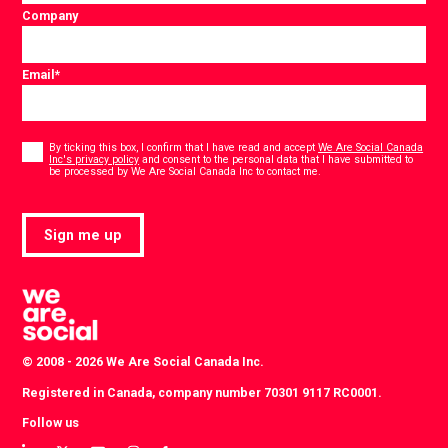
Company
Email
*
Consent
*
By ticking this box, I confirm that I have read and accept
We Are Social Canada
Inc's privacy policy
and consent to the personal data that I have submitted to
*
be processed by We Are Social Canada Inc to contact me.
Sign me up
© 2008 - 2026 We Are Social Canada Inc.
Registered in Canada, company number 70301 9117 RC0001.
Follow us