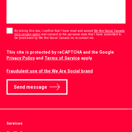
Consent
*
By ticking this box, I confirm that I have read and accept
We Are Social Canada
Inc’s privacy policy
and consent to the personal data that I have submitted to
*
be processed by We Are Social Canada Inc to contact me.
CAPTCHA
This site is protected by reCAPTCHA and the Google
Privacy Policy
and
Terms of Service
apply.
Fraudulent use of the We Are Social brand
Send message
Services