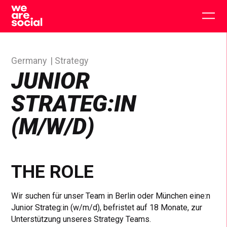
Skip
to
Togg
content
main
men
Germany
Strategy
JUNIOR
STRATEG:IN
(M/W/D)
THE ROLE
Wir suchen für unser Team in Berlin oder München eine:n
Junior Strateg:in (w/m/d), befristet auf 18 Monate, zur
Unterstützung unseres Strategy Teams.