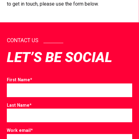
to get in touch, please use the form below.
CONTACT US
LET’S BE SOCIAL
First Name
*
Last Name
*
Work email
*