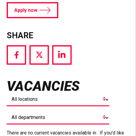
Apply now
SHARE
Share
Share
Share
via
via
via
Facebook
Twitter
LinkedIn
VACANCIES
There are no current vacancies available in . If you'd like