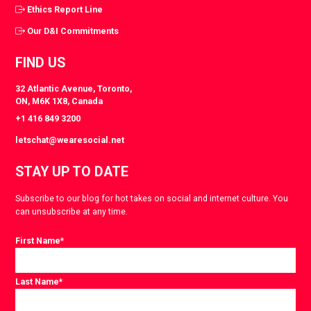
Ethics Report Line
Our D&I Commitments
FIND US
32 Atlantic Avenue, Toronto,
ON, M6K 1X8, Canada
+1 416 849 3200
letschat@wearesocial.net
STAY UP TO DATE
Subscribe to our blog for hot takes on social and internet culture. You
can unsubscribe at any time.
First Name
*
Last Name
*