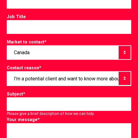
Job Title
Market to contact
*
Contact reason
*
Subject
*
Please give a brief description of how we can help.
Your message
*