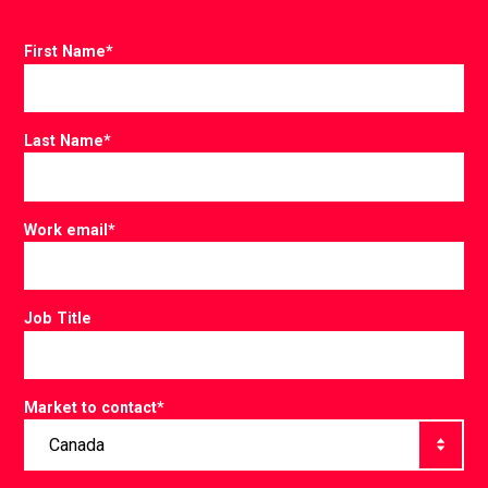
First Name
*
Last Name
*
Work email
*
Job Title
Market to contact
*