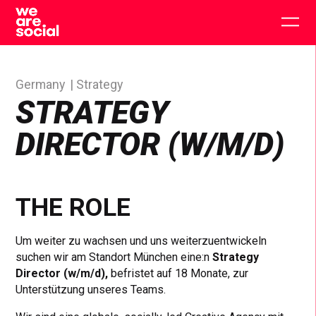
Skip
to
Togg
content
main
men
Germany
Strategy
STRATEGY
DIRECTOR (W/M/D)
THE ROLE
Um weiter zu wachsen und uns weiterzuentwickeln
suchen wir am Standort München eine:n
Strategy
Director (w/m/d),
befristet auf 18 Monate, zur
Unterstützung unseres Teams.