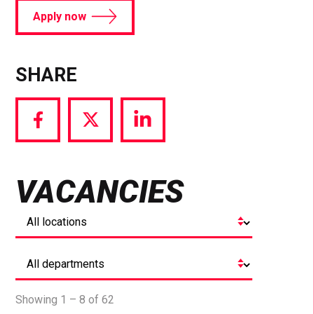
Apply now
SHARE
Share
Share
Share
via
via
via
Facebook
Twitter
LinkedIn
VACANCIES
Showing 1 – 8 of 62