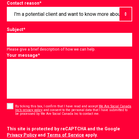
Contact reason
*
Subject
*
Please give a brief description of how we can help.
Your message
*
Consent
*
By ticking this box, I confirm that I have read and accept
We Are Social Canada
Inc’s privacy policy
and consent to the personal data that I have submitted to
*
be processed by We Are Social Canada Inc to contact me.
CAPTCHA
This site is protected by reCAPTCHA and the Google
Privacy Policy
and
Terms of Service
apply.