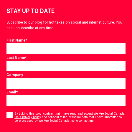
STAY UP TO DATE
Subscribe to our blog for hot takes on social and internet culture. You
can unsubscribe at any time.
First Name
*
Last Name
*
Company
Email
*
Consent
*
By ticking this box, I confirm that I have read and accept
We Are Social Canada
Inc's privacy policy
and consent to the personal data that I have submitted to
*
be processed by We Are Social Canada Inc to contact me.