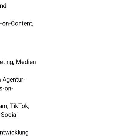
und
s-on-Content,
eting, Medien
m Agentur-
s-on-
ram, TikTok,
 Social-
entwicklung