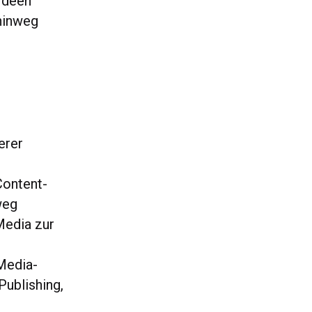
 Ideen
 hinweg
erer
Content-
weg
Media zur
Media-
Publishing,