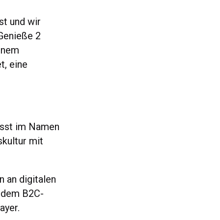
st und wir
 Genieße 2
einem
t, eine
wusst im Namen
kultur mit
n an digitalen
s dem B2C-
ayer.