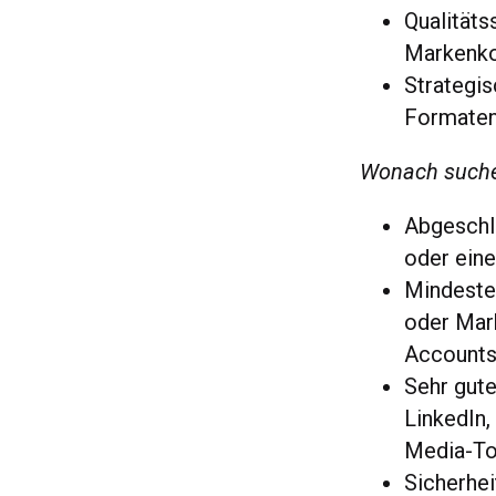
Qualitäts
Markenko
Strategis
Formaten
Wonach suche
Abgeschl
oder eine
Mindesten
oder Mar
Account
Sehr gute
LinkedIn,
Media-To
Sicherhei