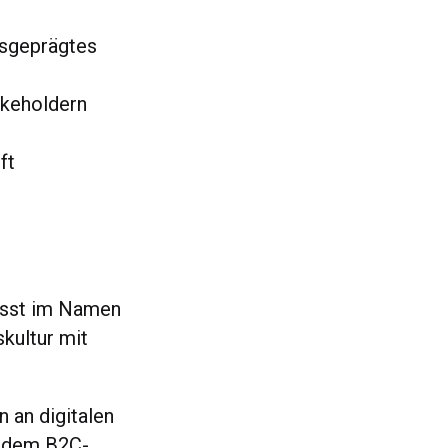
usgeprägtes
akeholdern
ft
wusst im Namen
kultur mit
n an digitalen
s dem B2C-