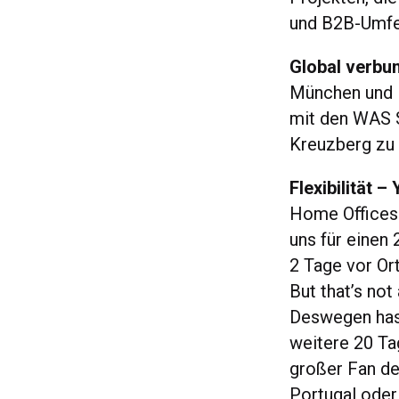
und B2B-Umfel
Global verbu
München und K
mit den WAS S
Kreuzberg zu
Flexibilität –
Home Offices
uns für einen 
2 Tage vor Or
But that’s not
Deswegen hast
weitere 20 Ta
großer Fan des
Portugal ode