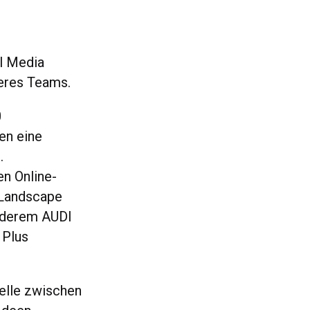
l Media
seres Teams.
0
en eine
.
en Online-
 Landscape
anderem AUDI
 Plus
telle zwischen