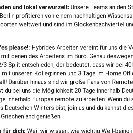
nden und lokal verwurzelt:
Unsere Teams an den S
erlin profitieren von einem nachhaltigen Wissensa
orten weltweit und sind im Glockenbachviertel u
 Yes please!:
Hybrides Arbeiten vereint für uns die V
 mit denen des Arbeitens im Büro. Genau deswegen
2/3 Split entschieden, der bedeutet, dass wir bei 4
t mit unseren Kolleg:innen und 3 Tage im Home Offi
 all! Darüber hinaus sind wir große Fans von Remote
 du bei uns die Möglichkeit 20 Tage innerhalb Deu
ge innerhalb Europas remote zu arbeiten. Wenn du a
 Deutschen Winters bist, join us und du kannst dies
r Griechenland genießen.
 für dich:
Weil wir wissen, wie wichtig Well-being i