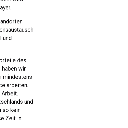
ayer.
tandorten
sensaustausch
l und
orteile des
 haben wir
0h mindestens
ce arbeiten.
 Arbeit.
tschlands und
lso kein
e Zeit in