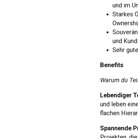
und im U
Starkes 
Ownershi
Souverän
und Kund:
Sehr gute
Benefits
Warum du Teil
Lebendiger T
und leben ein
flachen Hiera
Spannende Pro
Projekten, d