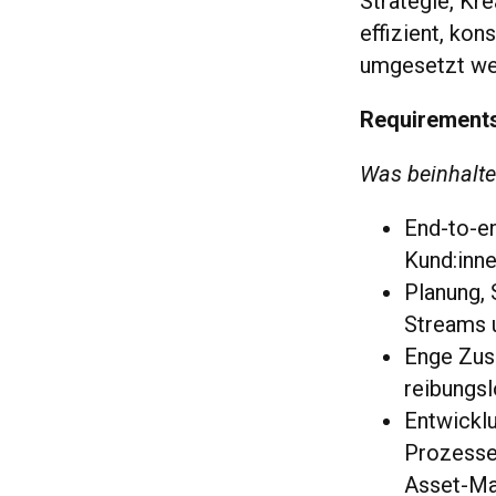
Strategie, Kr
effizient, ko
umgesetzt we
Requirement
Was beinhaltet
End-to-en
Kund:inn
Planung,
Streams 
Enge Zusa
reibungs
Entwicklu
Prozessen
Asset-M