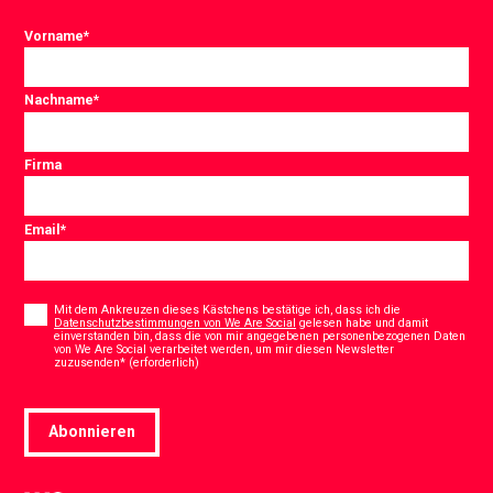
Vorname
*
Nachname
*
Firma
Email
*
Consent
*
Mit dem Ankreuzen dieses Kästchens bestätige ich, dass ich die
Datenschutzbestimmungen von We Are Social
gelesen habe und damit
einverstanden bin, dass die von mir angegebenen personenbezogenen Daten
von We Are Social verarbeitet werden, um mir diesen Newsletter
*
zuzusenden* (erforderlich)
Abonnieren