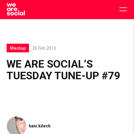
Skip
to
Togg
content
main
men
Mashup
26 Feb 2013
WE ARE SOCIAL’S
TUESDAY TUNE-UP #79
hani.kilech