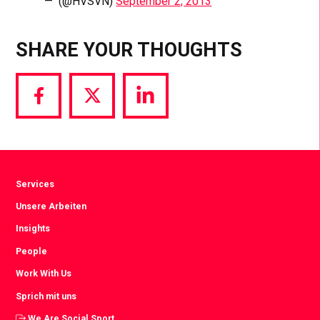
—  (@HVSVN)
September 2, 2013
SHARE YOUR THOUGHTS
Share
Share
Share
via
via
via
Facebook
Twitter
LinkedIn
Services
Unsere Arbeiten
Insights
People
Work With Us
Sprich mit uns
We Are Social Sport