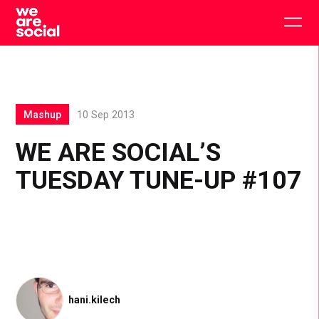
Skip
to
Togg
content
main
men
Mashup
10 Sep 2013
WE ARE SOCIAL’S
TUESDAY TUNE-UP #107
hani.kilech