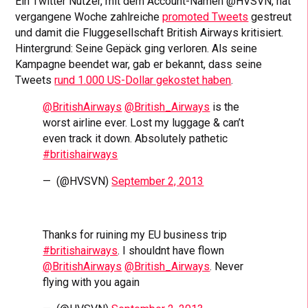
Ein Twitter Nutzer, mit dem Account-Namen @HVSVN, hat
vergangene Woche zahlreiche
promoted Tweets
gestreut
und damit die Fluggesellschaft British Airways kritisiert.
Hintergrund: Seine Gepäck ging verloren. Als seine
Kampagne beendet war, gab er bekannt, dass seine
Tweets
rund 1.000 US-Dollar gekostet haben
.
@BritishAirways
@British_Airways
is the
worst airline ever. Lost my luggage & can’t
even track it down. Absolutely pathetic
#britishairways
—  (@HVSVN)
September 2, 2013
Thanks for ruining my EU business trip
#britishairways
. I shouldnt have flown
@BritishAirways
@British_Airways
. Never
flying with you again