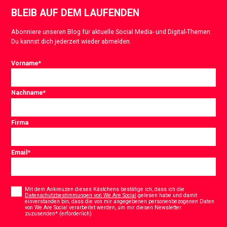
BLEIB AUF DEM LAUFENDEN
Abonniere unseren Blog für aktuelle Social Media- und Digital-Themen.
Du kannst dich jederzeit wieder abmelden.
Vorname
*
Nachname
*
Firma
Email
*
Consent
*
Mit dem Ankreuzen dieses Kästchens bestätige ich, dass ich die
Datenschutzbestimmungen von We Are Social
gelesen habe und damit
einverstanden bin, dass die von mir angegebenen personenbezogenen Daten
von We Are Social verarbeitet werden, um mir diesen Newsletter
*
zuzusenden* (erforderlich)