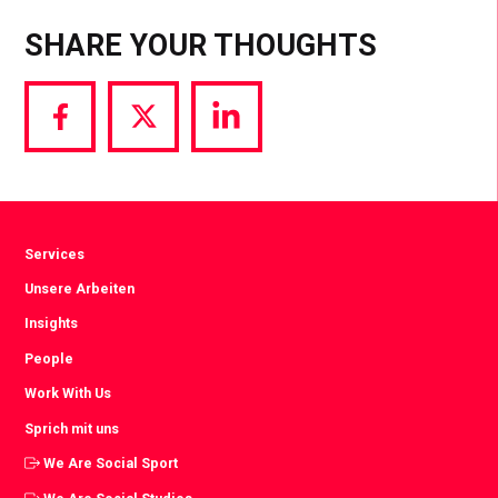
SHARE YOUR THOUGHTS
Share
Share
Share
via
via
via
Facebook
Twitter
LinkedIn
Services
Unsere Arbeiten
Insights
People
Work With Us
Sprich mit uns
We Are Social Sport