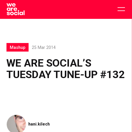
Skip
to
Togg
content
main
men
Mashup
25 Mar 2014
WE ARE SOCIAL’S
TUESDAY TUNE-UP #132
hani.kilech