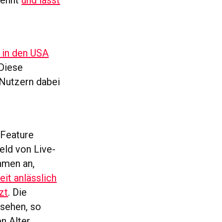
lehnt
und lässt
n in den USA
Diese
Nutzern dabei
 Feature
eld von Live-
hmen an,
it anlässlich
zt
. Die
rsehen, so
n Alter