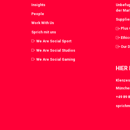
Insights
Unbefug
der Mar
People
Supplie
Work With Us
Plus
Sprich mit uns
Ethic
We Are Social Sport
Our 
We Are Social Studios
We Are Social Gaming
HIER
Klenzes
Münche
+49 89 8
sprichm