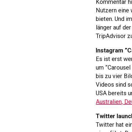
Kommentar hi
Nutzern eine 
bieten. Und i
länger auf de
TripAdvisor z
Instagram ”Ca
Es ist erst w
um ”Carousel
bis zu vier Bi
Videos sind s
USA bereits u
Australien, De
Twitter launc
Twitter hat e