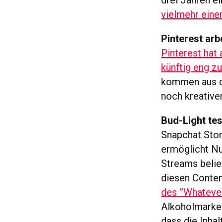
drei Jahren 
vielmehr eine
Pinterest ar
Pinterest hat
künftig eng 
kommen aus d
noch kreative
Bud-Light te
Snapchat Stori
ermöglicht Nu
Streams belie
diesen Conte
des ”Whateve
Alkoholmarke 
dass die Inha