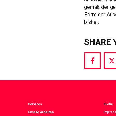
gemäß der ges
Form der Auss
bisher.
SHARE 
Share
S
via
vi
Facebook
T
Services
Suche
Unsere Arbeiten
Impress