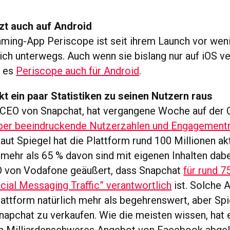
tzt auch auf Android
aming-App Periscope ist seit ihrem Launch vor we
eich unterwegs. Auch wenn sie bislang nur auf iOS ve
t es
Periscope auch für Android
.
t ein paar Statistiken zu seinen Nutzern raus
 CEO von Snapchat, hat vergangene Woche auf der
ber beeindruckende Nutzerzahlen und Engagement
Laut Spiegel hat die Plattform rund 100 Millionen a
mehr als 65 % davon sind mit eigenen Inhalten dabe
O von Vodafone geäußert, dass Snapchat
für rund 7
ial Messaging Traffic” verantwortlich
ist. Solche 
attform natürlich mehr als begehrenswert, aber Spi
apchat zu verkaufen. Wie die meisten wissen, hat e