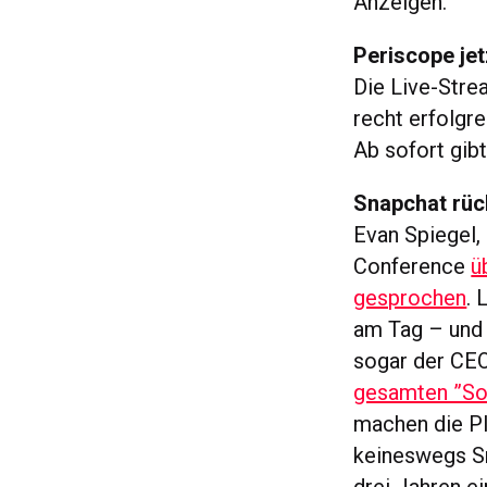
Anzeigen.
Periscope je
Die Live-Stre
recht erfolgr
Ab sofort gib
Snapchat rück
Evan Spiegel,
Conference
ü
gesprochen
. 
am Tag – und 
sogar der CE
gesamten ”Soc
machen die Pl
keineswegs Sn