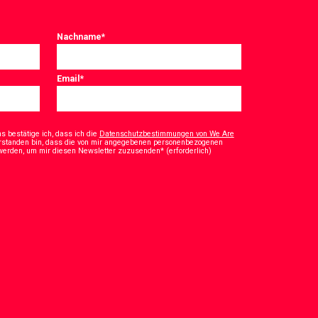
Nachname
*
Email
*
 bestätige ich, dass ich die
Datenschutzbestimmungen von We Are
rstanden bin, dass die von mir angegebenen personenbezogenen
*
 werden, um mir diesen Newsletter zuzusenden* (erforderlich)