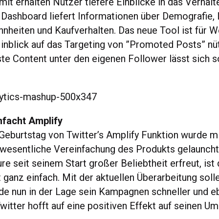
mit erhalten Nutzer tiefere Einblicke in das Verhalt
 Dashboard liefert Informationen über Demografie, 
heiten und Kaufverhalten. Das neue Tool ist für 
 Hinblick auf das Targeting von ”Promoted Posts” nü
ste Content unter den eigenen Follower lässt sich s
nfacht Amplify
eburtstag von Twitter’s Amplify Funktion wurde mi
 wesentliche Vereinfachung des Produkts gelaunch
re seit seinem Start großer Beliebtheit erfreut, ist
 ganz einfach. Mit der aktuellen Überarbeitung soll
e nun in der Lage sein Kampagnen schneller und e
Twitter hofft auf eine positiven Effekt auf seinen U