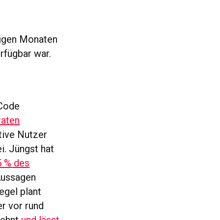
nigen Monaten
rfügbar war.
 Code
raten
ktive Nutzer
i. Jüngst hat
5 % des
Aussagen
egel plant
r vor rund