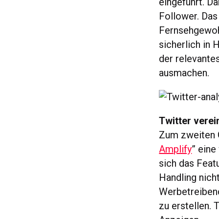
eingeführt. Da
Follower. Das
Fernsehgewohn
sicherlich in
der relevante
ausmachen.
Twitter verei
Zum zweiten G
Amplify
” eine
sich das Featu
Handling nicht
Werbetreibend
zu erstellen. 