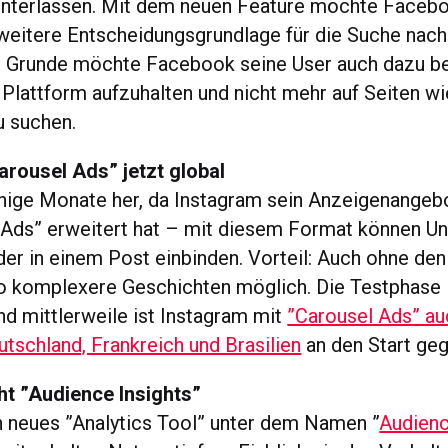
nterlassen. Mit dem neuen Feature möchte Facebo
weitere Entscheidungsgrundlage für die Suche nach
m Grunde möchte Facebook seine User auch dazu b
r Plattform aufzuhalten und nicht mehr auf Seiten wi
u suchen.
rousel Ads” jetzt global
enige Monate her, da Instagram sein Anzeigenangeb
 Ads” erweitert hat – mit diesem Format können U
lder in einem Post einbinden. Vorteil: Auch ohne de
o komplexere Geschichten möglich. Die Testphase l
nd mittlerweile ist Instagram mit
”Carousel Ads” au
utschland, Frankreich und Brasilien
an den Start ge
ht ”Audience Insights”
in neues ”Analytics Tool” unter dem Namen ”
Audienc