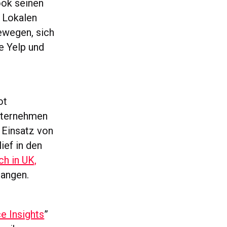
ok seinen
 Lokalen
ewegen, sich
e Yelp und
ot
nternehmen
n Einsatz von
ief in den
ch in UK,
gangen.
e Insights
”