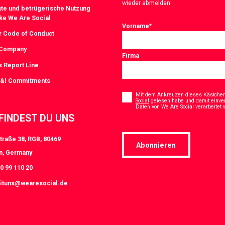
wieder abmelden.
te und betrügerische Nutzung
ke We Are Social
Vorname
*
r Code of Conduct
 Company
Firma
s Report Line
D&I Commitments
Consent
*
Mit dem Ankreuzen dieses Kästchens
Social
gelesen habe und damit einve
Daten von We Are Social verarbeitet
 FINDEST DU UNS
traße 38, RGB, 80469
Abonnieren
n, Germany
0 99 110 20
ituns@wearesocial.de