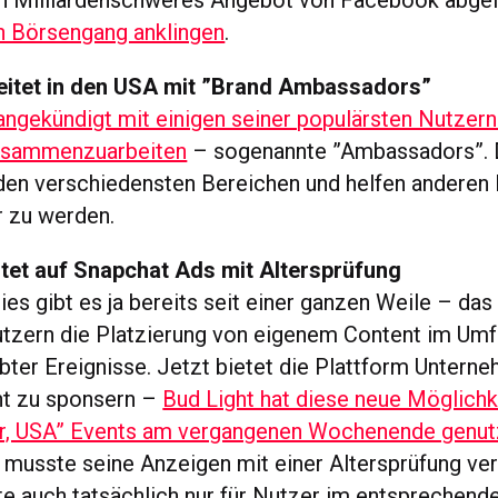
ein Milliardenschweres Angebot von Facebook abge
n Börsengang anklingen
.
beitet in den USA mit ”Brand Ambassadors”
 angekündigt mit einigen seiner populärsten Nutzer
zusammenzuarbeiten
– sogenannte ”Ambassadors”. 
en verschiedensten Bereichen und helfen anderen 
r zu werden.
stet auf Snapchat Ads mit Altersprüfung
es gibt es ja bereits seit einer ganzen Weile – das
tzern die Platzierung von eigenem Content im Umf
bter Ereignisse. Jetzt bietet die Plattform Unterne
nt zu sponsern –
Bud Light hat diese neue Möglichke
r, USA” Events am vergangenen Wochenende genut
musste seine Anzeigen mit einer Altersprüfung ve
lte auch tatsächlich nur für Nutzer im entsprechende