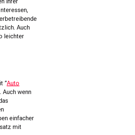
en ihrer
Interessen,
Werbetreibende
tzlich. Auch
o leichter
t ”
Auto
t. Auch wenn
 das
en
ben einfacher
msatz mit