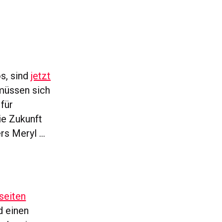
s, sind
jetzt
müssen sich
 für
ie Zukunft
ers Meryl …
seiten
d einen