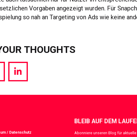
etzlichen Vorgaben angezeigt wurden. Für Snapch
pielung so nah an Targeting von Ads wie keine and
YOUR THOUGHTS
hare
Share
a
via
witter
LinkedIn
BLEIB AUF DEM LAUF
um / Datenschutz
Abonniere unseren Blog für aktuelle 