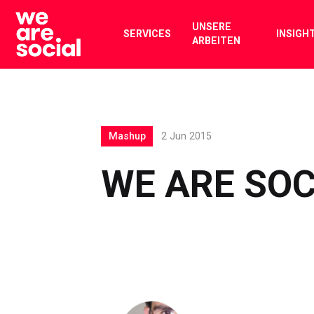
Skip
to
UNSERE
SERVICES
INSIGH
ARBEITEN
content
Mashup
2 Jun 2015
WE ARE SOC