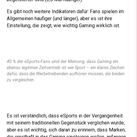
Es gibt noch weitere Indikatoren dafür: Fans spielen im
Allgemeinen häufiger (und länger), aber es ist ihre
Einstellung, die zeigt, wie wichtig Gaming wirklich ist.
40 % der e
S
ports-Fans sind der Meinung, dass Gaming ein
ebenso legitimer Zeitvertreib ist wie Sport
–
ein klares Zeichen
dafür, dass die Werbetreibenden aufhören müssen, die beiden
zu vergleichen.
Es ist verständlich, dass eSports in der Vergangenheit
mit seinem traditionellen Gegenstück verglichen wurde,
aber es ist wichtig, sich daran zu erinnern, dass Marken,
die ernsthaft in das Gaming einsteigen wollen, anfangen