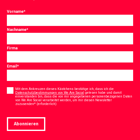
Vorname
*
Nachname
*
Firma
Email
*
Consent
*
Mit dem Ankreuzen dieses Kästchens bestätige ich, dass ich die
Datenschutzbestimmungen von We Are Social
gelesen habe und damit
einverstanden bin, dass die von mir angegebenen personenbezogenen Daten
von We Are Social verarbeitet werden, um mir diesen Newsletter
*
zuzusenden* (erforderlich)
Abonnieren