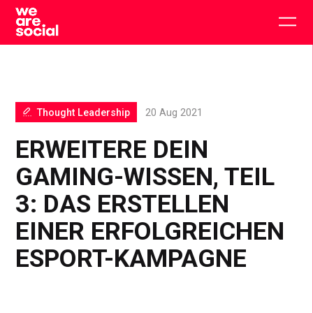
Skip
to
Togg
content
main
men
Thought Leadership
20 Aug 2021
ERWEITERE DEIN
GAMING-WISSEN, TEIL
3: DAS ERSTELLEN
EINER ERFOLGREICHEN
ESPORT-KAMPAGNE