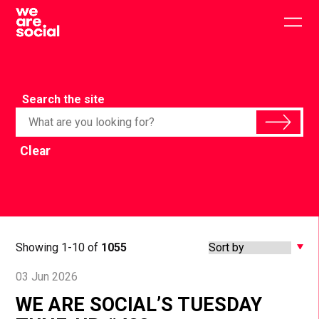
Skip
to
Togg
content
main
men
Search the site
Clear
Showing 1-10 of
1055
03 Jun 2026
WE ARE SOCIAL’S TUESDAY