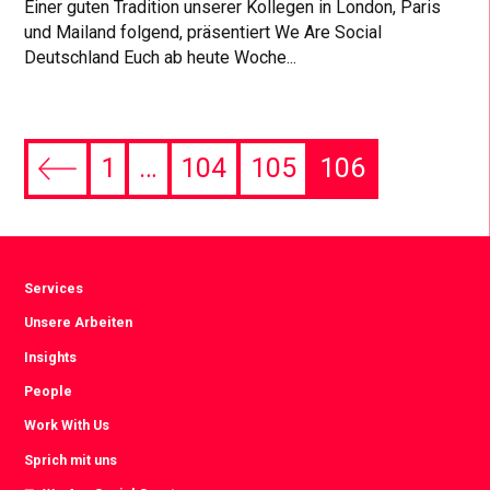
Einer guten Tradition unserer Kollegen in London, Paris
und Mailand folgend, präsentiert We Are Social
Deutschland Euch ab heute Woche...
1
…
104
105
106
Previous
page
Services
Unsere Arbeiten
Insights
People
Work With Us
Sprich mit uns