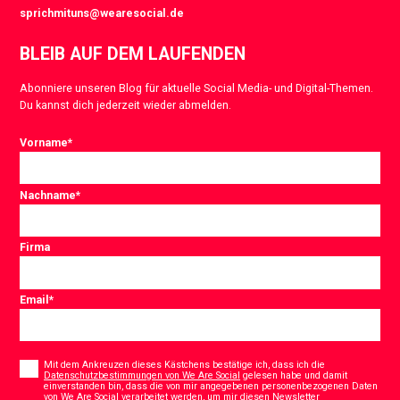
sprichmituns@wearesocial.de
BLEIB AUF DEM LAUFENDEN
Abonniere unseren Blog für aktuelle Social Media- und Digital-Themen.
Du kannst dich jederzeit wieder abmelden.
Vorname
*
Nachname
*
Firma
Email
*
Consent
*
Mit dem Ankreuzen dieses Kästchens bestätige ich, dass ich die
Datenschutzbestimmungen von We Are Social
gelesen habe und damit
einverstanden bin, dass die von mir angegebenen personenbezogenen Daten
von We Are Social verarbeitet werden, um mir diesen Newsletter