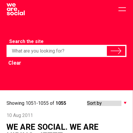
Skip
to
Togg
content
main
men
Search the site
Clear
Showing 1051-1055 of
1055
10 Aug 2011
WE ARE SOCIAL. WE ARE