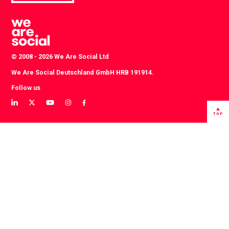
© 2008 - 2026 We Are Social Ltd
We Are Social Deutschland GmbH HRB 191914.
Follow us
View
View
View
View
View
our
our
our
our
our
TOP
LinkedIn
Twitter
YouTube
instagram
Facebook
profile
profile
channel
profile
profile