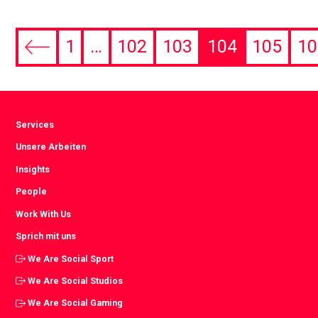
1
…
102
103
104
105
10
Previous
page
Services
Unsere Arbeiten
Insights
People
Work With Us
Sprich mit uns
We Are Social Sport
We Are Social Studios
We Are Social Gaming