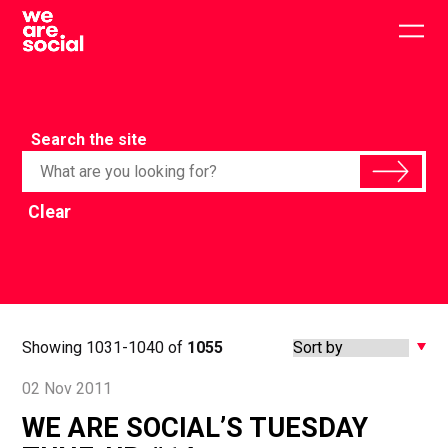
Skip
to
Togg
content
main
men
Search the site
Clear
Showing 1031-1040 of
1055
02 Nov 2011
WE ARE SOCIAL’S TUESDAY