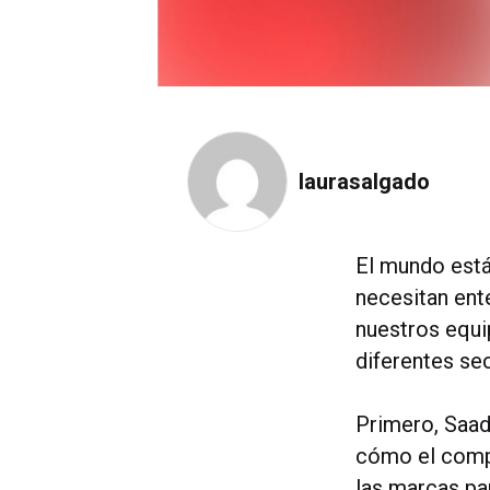
laurasalgado
El mundo está
necesitan ent
nuestros equi
diferentes se
Primero, Saad
cómo el comp
las marcas par