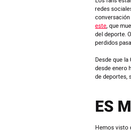
Los fans están
redes sociales
conversación 
este
, que mue
del deporte. O
perdidos pasa
Desde que la 
desde enero h
de deportes, s
ES 
Hemos visto q