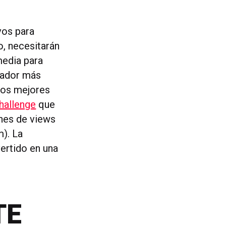
vos para
o, necesitarán
 media para
ugador más
 los mejores
hallenge
que
ones de views
m). La
ertido en una
TE