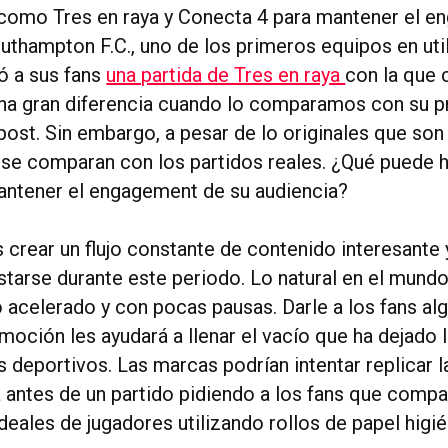
 como Tres en raya y Conecta 4 para mantener el 
outhampton F.C., uno de los primeros equipos en uti
ió a sus fans
una partida de Tres en raya
con la que 
 una gran diferencia cuando lo comparamos con su 
post. Sin embargo, a pesar de lo originales que son
no se comparan con los partidos reales. ¿Qué puede 
ntener el engagement de su audiencia?
 crear un flujo constante de contenido interesante 
starse durante este periodo. Lo natural en el mund
mo acelerado y con pocas pausas. Darle a los fans a
moción les ayudará a llenar el vacío que ha dejado 
s deportivos. Las marcas podrían intentar replicar l
 antes de un partido pidiendo a los fans que compa
deales de jugadores utilizando rollos de papel higié