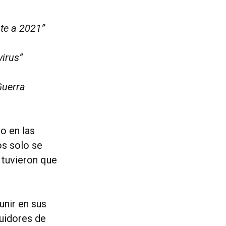
te a 2021”
virus”
Guerra
o en las
os solo se
e tuvieron que
unir en sus
guidores de