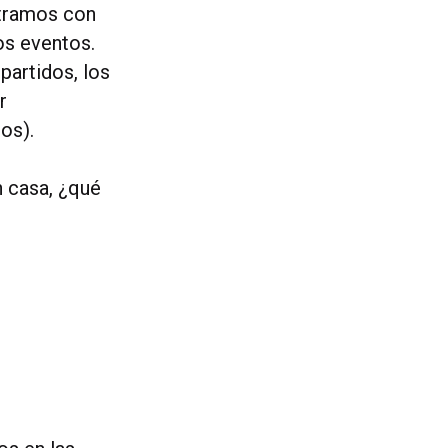
ntramos con
os eventos.
partidos, los
r
os).
n casa, ¿qué