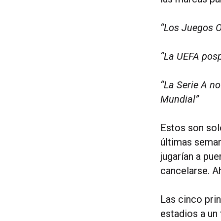
“Los Juegos O
“La UEFA posp
“La Serie A n
Mundial”
Estos son sol
últimas seman
jugarían a pue
cancelarse. A
Las cinco prin
estadios a un 