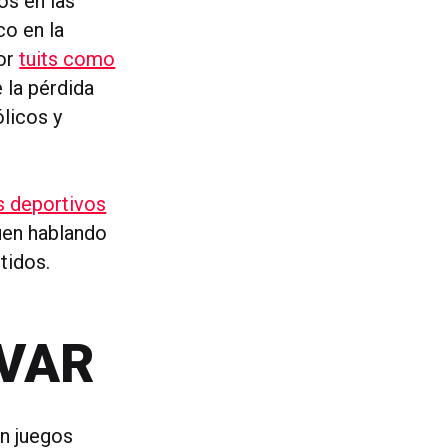
os en las
co en la
por
tuits como
 la pérdida
ólicos y
s deportivos
guen hablando
tidos.
OVAR
on juegos