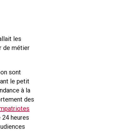
llait les
ur de métier
sion sont
nt le petit
endance à la
ortement des
mpatriotes
e 24 heures
audiences