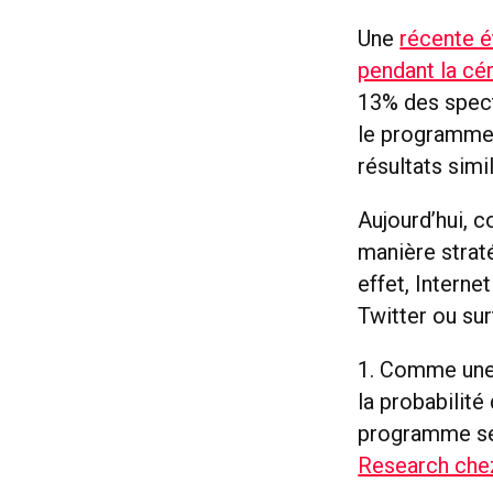
Une
récente é
pendant la c
13% des spect
le programme
résultats simil
Aujourd’hui, c
manière strat
effet, Interne
Twitter ou sur
1. Comme une 
la probabilit
programme sem
Research che