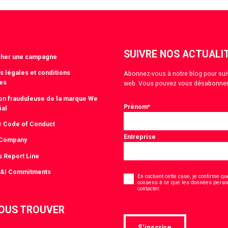
witter
LinkedIn
SUIVRE NOS ACTUALI
cher une campagne
s légales et conditions
Abonnez-vous à notre blog pour suivre
es
web. Vous pouvez vous désabonner
tion frauduleuse de la marque We
Prénom
*
ial
r Code of Conduct
Entreprise
 Company
s Report Line
Consentement
D&I Commitments
*
En cochant cette case, je confirme que
consens à ce que les données person
*
contacter.
OUS TROUVER
S'inscrire