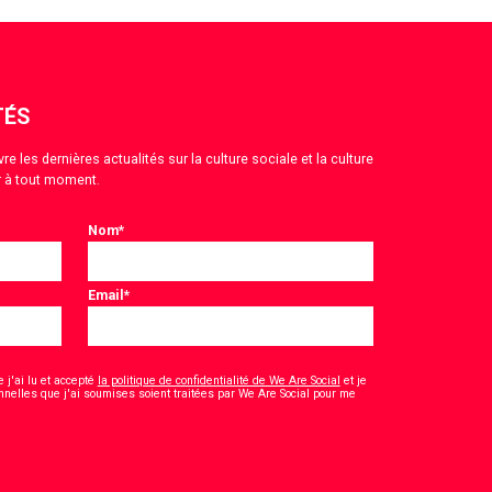
TÉS
 les dernières actualités sur la culture sociale et la culture
 à tout moment.
Nom
*
Email
*
 j'ai lu et accepté
la politique de confidentialité de We Are Social
et je
nelles que j'ai soumises soient traitées par We Are Social pour me