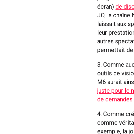
écran)
de disc
JO, la chaîne
laissait aux s
leur prestati
autres spectat
permettait d
3. Comme audi
outils de vis
M6 aurait ain
juste pour le 
de demandes 
4. Comme créa
comme véritab
exemple, la jo