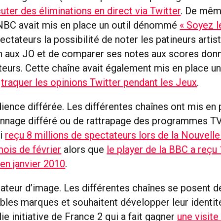
uter des éliminations en direct via Twitter
. De même
 NBC avait mis en place un outil dénommé
« Soyez l
pectateurs la possibilité de noter les patineurs artis
on aux JO et de comparer ses notes aux scores donn
eurs. Cette chaîne avait également mis en place un 
e
traquer les opinions Twitter pendant les Jeux
.
ence différée. Les différentes chaînes ont mis en 
ionnage différé ou de rattrapage des programmes TV
si
reçu 8 millions de spectateurs lors de la Nouvell
mois de février
alors que
le player de la BBC a reçu
en janvier 2010
.
teur d’image. Les différentes chaînes se posent 
les marques et souhaitent développer leur identité
lie initiative de France 2 qui a fait gagner
une visite