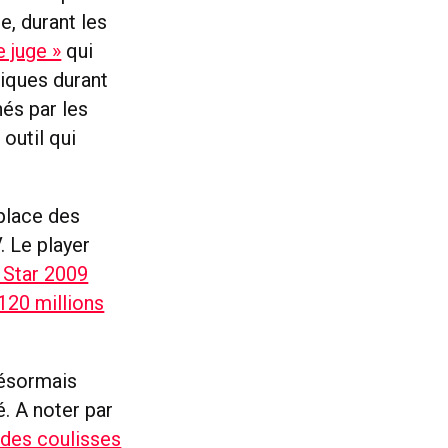
, durant les
e juge »
qui
tiques durant
és par les
outil qui
place des
. Le player
e Star 2009
 120 millions
désormais
. A noter par
 des coulisses