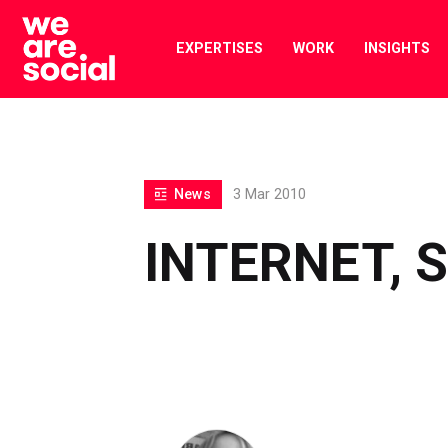
Skip
to
EXPERTISES
WORK
INSIGHTS
content
News
3 Mar 2010
INTERNET, 