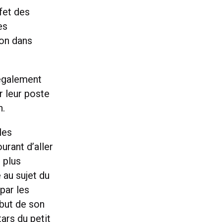
fet des
es
ion dans
 également
r leur poste
n.
les
urant d’aller
 plus
 au sujet du
par les
ébut de son
ars du petit