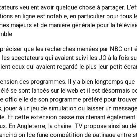
ateurs veulent avoir quelque chose à partager. L’ef
ions en ligne est notable, en particulier pour tous l
s majeurs et de manière générale pour la télévis
mble
 préciser que les recherches menées par NBC ont
es spectateurs qui avaient suivi les JO à la fois su
aient ceux qui avaient regardé le plus leur petit écra
nsion des programmes. Il y a bien longtemps que 
lé se sont lancés sur le web et il est désormais co
ge officielle de son programme préféré pour trouver
, jouer à un jeu de simulation ou laisser un message
de. Et cette extension passe maintenant également 
ux. En Angleterre, la chaîne ITV propose ainsi au d
cing on Ice (une compétition de patinage entre st