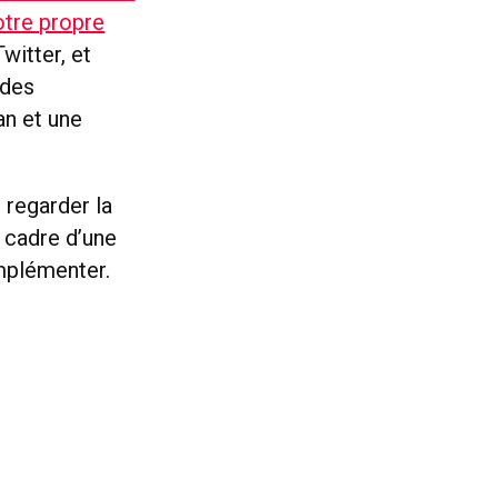
otre propre
witter, et
 des
an et une
e regarder la
 cadre d’une
omplémenter.