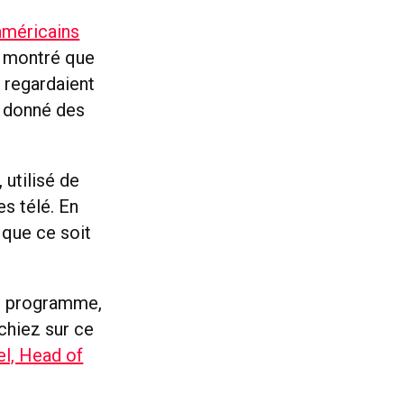
américains
i montré que
 regardaient
s donné des
 utilisé de
s télé. En
 que ce soit
un programme,
chiez sur ce
el, Head of