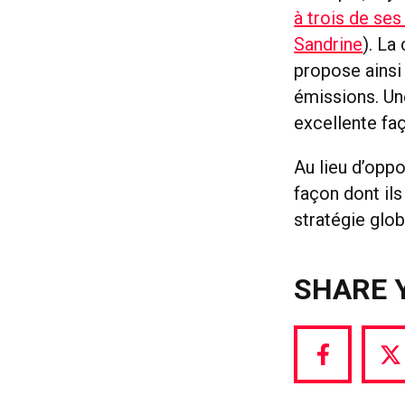
à trois de ses
Sandrine
). La
propose ainsi 
émissions. Une
excellente fa
Au lieu d’oppo
façon dont il
stratégie glo
SHARE 
Share
S
via
vi