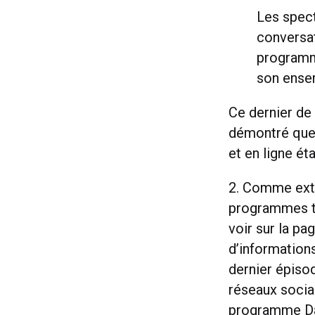
Les spect
conversat
programme
son ense
Ce dernier de
démontré que l
et en ligne ét
2. Comme exte
programmes té
voir sur la pa
d’informations
dernier épiso
réseaux socia
programme Dan