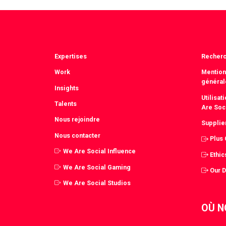
Facebook
T
Expertises
Recher
Work
Mention
général
Insights
Utilisa
Talents
Are Soc
Nous rejoindre
Supplie
Nous contacter
Plus
We Are Social Influence
Ethic
We Are Social Gaming
Our 
We Are Social Studios
OÙ N