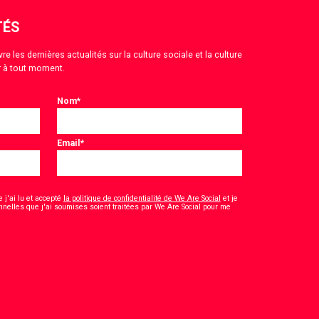
TÉS
 les dernières actualités sur la culture sociale et la culture
 à tout moment.
Nom
*
Email
*
 j'ai lu et accepté
la politique de confidentialité de We Are Social
et je
nelles que j'ai soumises soient traitées par We Are Social pour me