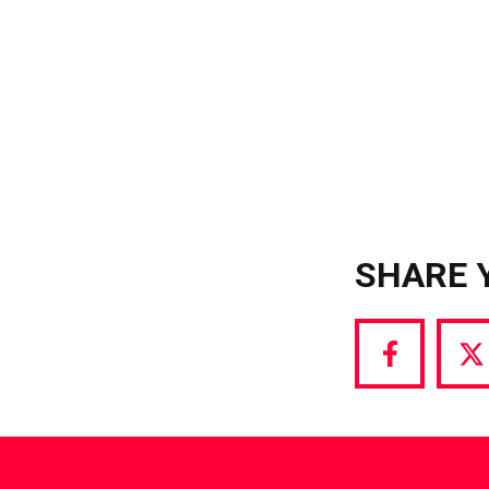
SHARE 
Share
S
via
vi
Facebook
T