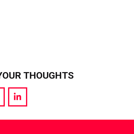
YOUR THOUGHTS
hare
Share
a
via
witter
LinkedIn