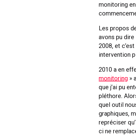
monitoring en 
commencement 
Les propos de
avons pu dire
2008, et c’est
intervention p
2010 a en effe
monitoring
» a
que j’ai pu ent
pléthore. Alor
quel outil nou
graphiques, ma
repréciser qu’u
ci ne remplac