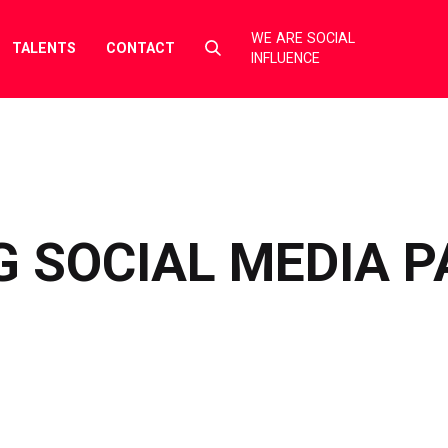
WE ARE SOCIAL
Select
TALENTS
CONTACT
INFLUENCE
to
toggle
search
form
 SOCIAL MEDIA P