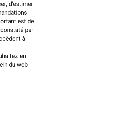
er, d’estimer
mmandations
mportant est de
 constaté par
accèdent à
uhaitez en
sein du web