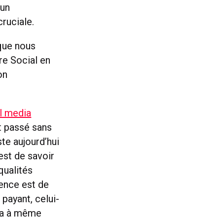
’un
ruciale.
que nous
re Social en
on
l media
t passé sans
iste aujourd’hui
est de savoir
qualités
rence est de
 payant, celui-
era à même