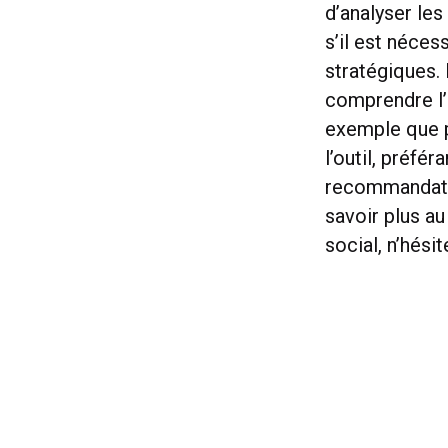
d’analyser les
s’il est néce
stratégiques. D
comprendre l’
exemple que p
l’outil, préfé
recommandatio
savoir plus a
social, n’hési