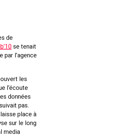
es de
b’10
se tenait
e par l’agence
 ouvert les
ue l’écoute
 des données
suivait pas.
 laisse place à
yse sur le long
al media