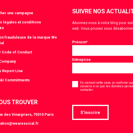
SUIVRE NOS ACTUALI
cher une campagne
s légales et conditions
Abonnez-vous à notre blog pour suivre
es
web. Vous pouvez vous désabonner
tion frauduleuse de la marque We
Prénom
*
ial
r Code of Conduct
Entreprise
 Company
s Report Line
Consentement
D&I Commitments
*
En cochant cette case, je confirme que
consens à ce que les données person
*
contacter.
OUS TROUVER
S'inscrire
e des Vinaigriers, 75010 Paris
ation@wearesocial.fr