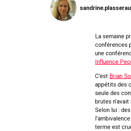
sandrine.plassera
La semaine pr
conférences p
une conférenc
Influence Peo
C’est
Brian So
appétits des 
seule des conv
brutes n’avait
Selon lui : de
l’ambivalence 
terme est cruc