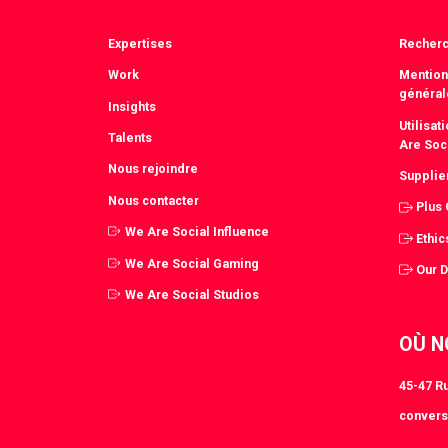
Expertises
Recher
Work
Mention
général
Insights
Utilisa
Talents
Are Soc
Nous rejoindre
Supplie
Nous contacter
Plus
We Are Social Influence
Ethic
We Are Social Gaming
Our 
We Are Social Studios
OÙ N
45-47 Ru
convers