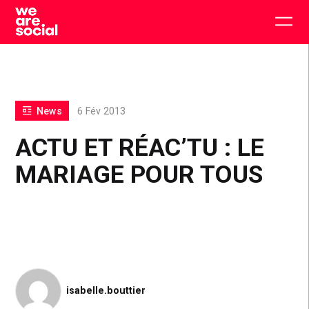
Skip
to
Togg
content
main
men
News
6 Fév 2013
ACTU ET RÉAC’TU : LE
MARIAGE POUR TOUS
isabelle.bouttier