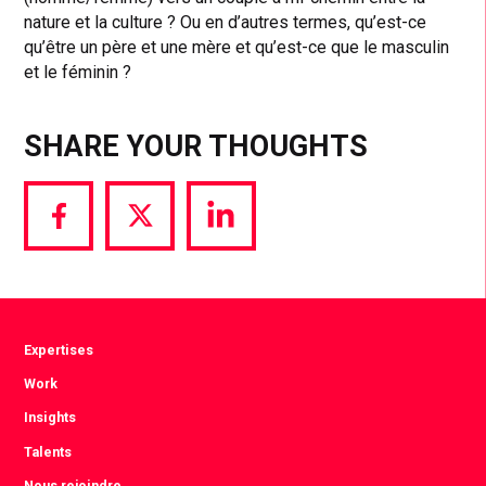
nature et la culture ? Ou en d’autres termes, qu’est-ce
qu’être un père et une mère et qu’est-ce que le masculin
et le féminin ?
SHARE YOUR THOUGHTS
Share
Share
Share
via
via
via
Facebook
Twitter
LinkedIn
Expertises
Work
Insights
Talents
Nous rejoindre