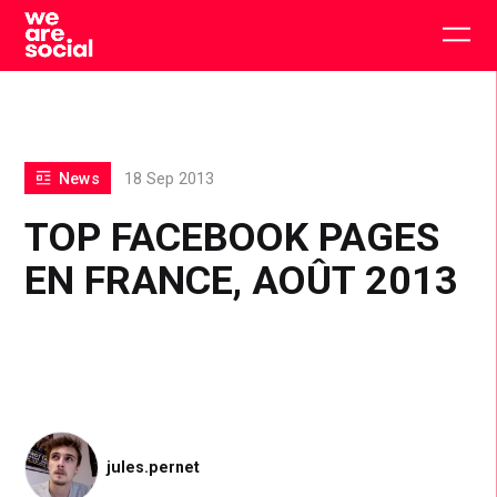
Skip
to
Togg
content
main
men
News
18 Sep 2013
TOP FACEBOOK PAGES
EN FRANCE, AOÛT 2013
jules.pernet