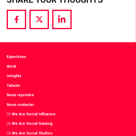
Share
Share
Share
via
via
via
Facebook
Twitter
LinkedIn
Expertises
Work
Insights
Talents
Nous rejoindre
Nous contacter
We Are Social Influence
We Are Social Gaming
We Are Social Studios