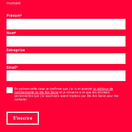
moment.
Prénom
*
Nom
*
Entreprise
Email
*
Consentement
*
En cochant cette case, je confirme que j'ai lu et accepté
la politique de
confidentialité de We Are Social
et je consens à ce que les données
personnelles que j'ai soumises soient traitées par We Are Social pour me
*
contacter.
S'inscrire