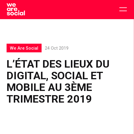
Skip
to
Togg
content
main
men
We Are Social
24 Oct 2019
L’ÉTAT DES LIEUX DU
DIGITAL, SOCIAL ET
MOBILE AU 3ÈME
TRIMESTRE 2019