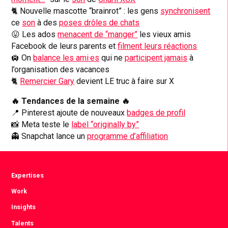
🐈 Nouvelle mascotte “brainrot” : les gens
synchronisent
ce
son
à des
poses drôles de chats
😛 Les ados
menacent de “manger”
les vieux amis
Facebook de leurs parents et
filment leurs réactions
🛄 On
balance les ami·es
qui ne
participent jamais
à
l’organisation des vacances
🐈
Remercier Gary
devient LE truc à faire sur X
🔥 Tendances de la semaine 🔥
📍 Pinterest ajoute de nouveaux
badges de profil
📸 Meta teste le
label “originally by”
👻 Snapchat lance un
programme d’affiliation
Expertises
Work
Insights
Talents