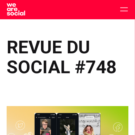
Skip
to
Togg
content
main
men
REVUE DU
SOCIAL #748