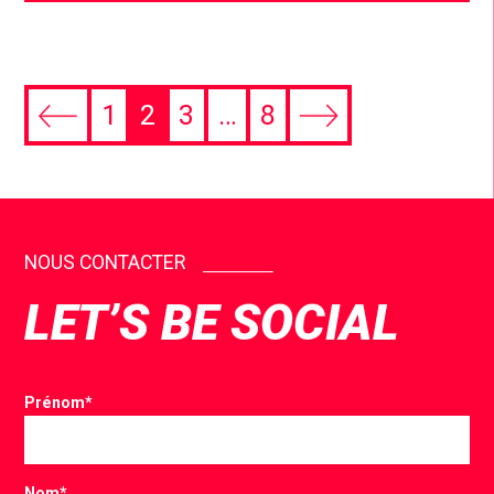
1
2
3
…
8
NOUS CONTACTER
LET’S BE SOCIAL
Prénom
*
Nom
*