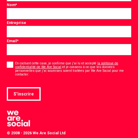
Nom
*
Entreprise
Email
*
Consentement
*
En cochant cette case, je confirme que j'ai lu et accepté
la politique de
confidentialité de We Are Social
et je consens à ce que les données
personnelles que j'ai soumises soient traitées par We Are Social pour me
*
contacter.
S'inscrire
© 2008 - 2026 We Are Social Ltd