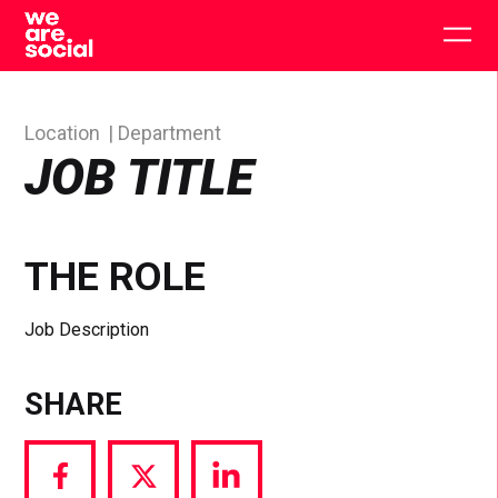
Skip
to
Togg
content
main
men
Location
Department
JOB TITLE
THE ROLE
Job Description
SHARE
Share
Share
Share