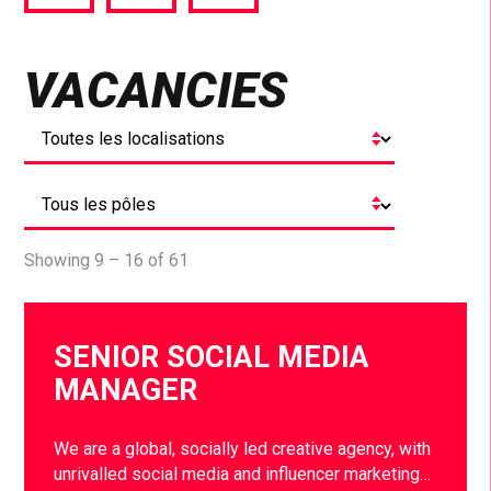
via
via
via
Facebook
Twitter
LinkedIn
VACANCIES
Showing 9 – 16 of 61
SENIOR SOCIAL MEDIA
MANAGER
We are a global, socially led creative agency, with
unrivalled social media and influencer marketing…