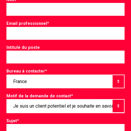
Email professionnel
*
Intitulé du poste
Bureau à contacter
*
Motif de la demande de contact
*
Sujet
*