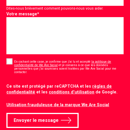
Dites-nous brièvement comment pouvons-nous vous aider.
Votre message
*
Consent
*
En cochant cette case, je confirme que j’ai lu et accepté
la politique de
confidentialité de We Are Social
et je consens à ce que les données
personnelles que j’ai soumises soient traitées par We Are Social pour me
*
contacter.
CAPTCHA
Ce site est protégé par reCAPTCHA et les
règles de
confidentialité
et les
conditions d’utilisation
de Google.
Utilisation frauduleuse de la marque We Are Social
Envoyer le message