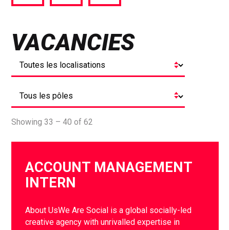
via
via
via
Facebook
Twitter
LinkedIn
VACANCIES
Showing 33 – 40 of 62
ACCOUNT MANAGEMENT
INTERN
About UsWe Are Social is a global socially-led
creative agency with unrivalled expertise in