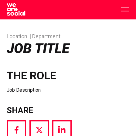
Skip
to
Togg
content
main
men
Location
Department
JOB TITLE
THE ROLE
Job Description
SHARE
Share
Share
Share