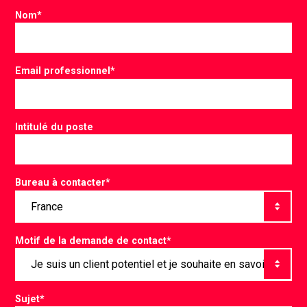
Nom
*
Email professionnel
*
Intitulé du poste
Bureau à contacter
*
Motif de la demande de contact
*
Sujet
*