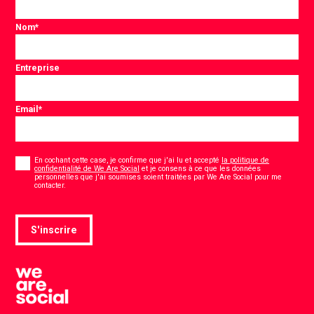
Nom
*
Entreprise
Email
*
Consentement
*
En cochant cette case, je confirme que j'ai lu et accepté
la politique de
confidentialité de We Are Social
et je consens à ce que les données
personnelles que j'ai soumises soient traitées par We Are Social pour me
*
contacter.
S'inscrire