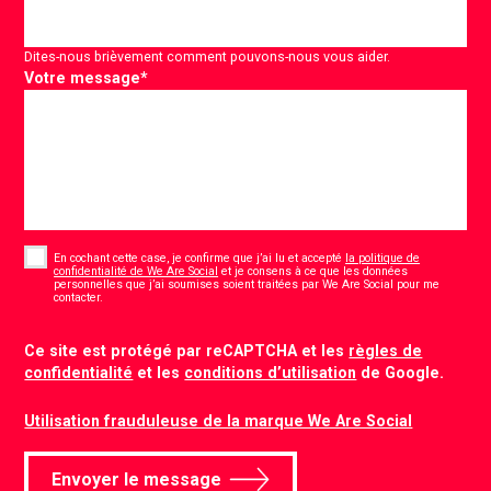
Dites-nous brièvement comment pouvons-nous vous aider.
Votre message
*
Consent
*
En cochant cette case, je confirme que j’ai lu et accepté
la politique de
confidentialité de We Are Social
et je consens à ce que les données
personnelles que j’ai soumises soient traitées par We Are Social pour me
*
contacter.
CAPTCHA
Ce site est protégé par reCAPTCHA et les
règles de
confidentialité
et les
conditions d’utilisation
de Google.
Utilisation frauduleuse de la marque We Are Social
Envoyer le message