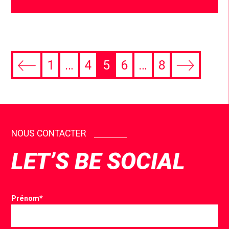
1
…
4
5
6
…
8
NOUS CONTACTER
LET’S BE SOCIAL
Prénom
*