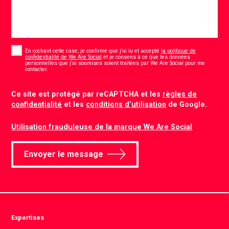
Consent
*
En cochant cette case, je confirme que j’ai lu et accepté
la politique de
confidentialité de We Are Social
et je consens à ce que les données
personnelles que j’ai soumises soient traitées par We Are Social pour me
*
contacter.
CAPTCHA
Ce site est protégé par reCAPTCHA et les
règles de
confidentialité
et les
conditions d’utilisation
de Google.
Utilisation frauduleuse de la marque We Are Social
Envoyer le message
Expertises