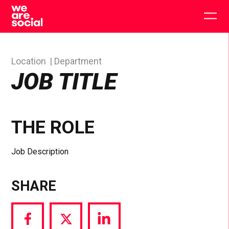
Skip
to
Togg
content
main
men
Location
Department
JOB TITLE
THE ROLE
Job Description
SHARE
Share
Share
Share