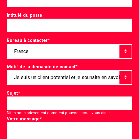
Intitulé du poste
Bureau à contacter
*
Motif de la demande de contact
*
Sujet
*
Dites-nous brièvement comment pouvons-nous vous aider.
Votre message
*