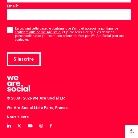
Email
*
Consentement
*
En cochant cette case, je confirme que j'ai lu et accepté
la politique de
confidentialité de We Are Social
et je consens à ce que les données
personnelles que j'ai soumises soient traitées par We Are Social pour me
*
contacter.
S'inscrire
© 2008 - 2026 We Are Social Ltd
We Are Social Ltd à Paris, France.
Nous suivre
View
View
View
View
View
our
our
our
our
our
TOP
LinkedIn
Twitter
YouTube
instagram
Facebook