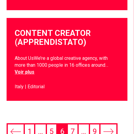
CONTENT CREATOR
(APPRENDISTATO)
About UsWe’re a global creative agency, with
more than 1000 people in 16 offices around…
Voir plus
Italy
Editorial
1
…
5
6
7
…
9