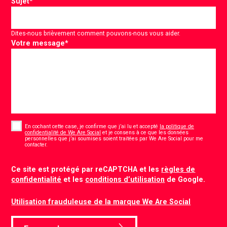
Sujet
*
Dites-nous brièvement comment pouvons-nous vous aider.
Votre message
*
Consent
*
En cochant cette case, je confirme que j’ai lu et accepté
la politique de
confidentialité de We Are Social
et je consens à ce que les données
personnelles que j’ai soumises soient traitées par We Are Social pour me
*
contacter.
CAPTCHA
Ce site est protégé par reCAPTCHA et les
règles de
confidentialité
et les
conditions d’utilisation
de Google.
Utilisation frauduleuse de la marque We Are Social