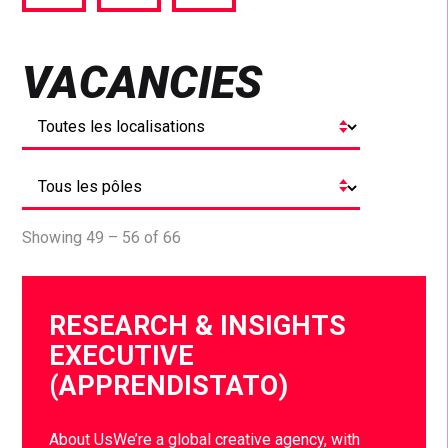
via
via
via
Facebook
Twitter
LinkedIn
VACANCIES
Showing 49 – 56 of 66
RESEARCH & INSIGHTS
EXECUTIVE
(APPRENDISTATO)
About UsWe’re a global creative agency, with