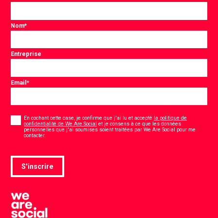
Nom
*
Entreprise
Email
*
Consentement
*
En cochant cette case, je confirme que j'ai lu et accepté
la politique de
confidentialité de We Are Social
et je consens à ce que les données
personnelles que j'ai soumises soient traitées par We Are Social pour me
*
contacter.
S'inscrire