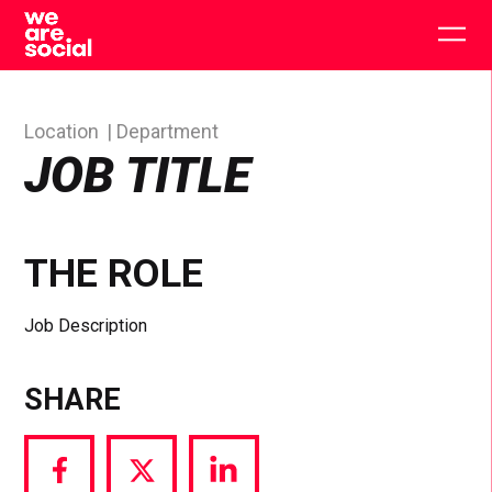
Skip
to
Togg
content
main
men
Location
Department
JOB TITLE
THE ROLE
Job Description
SHARE
Share
Share
Share