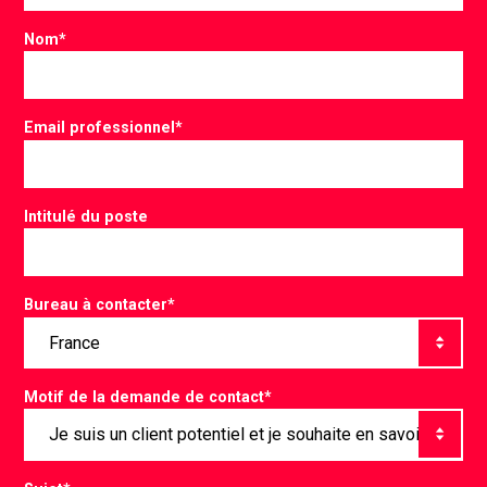
Nom
*
Email professionnel
*
Intitulé du poste
Bureau à contacter
*
Motif de la demande de contact
*