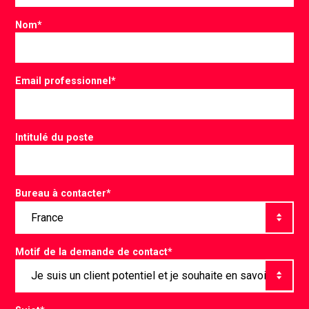
Nom
*
Email professionnel
*
Intitulé du poste
Bureau à contacter
*
Motif de la demande de contact
*