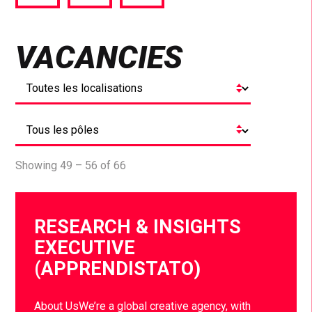
via
via
via
Facebook
Twitter
LinkedIn
VACANCIES
Showing 49 – 56 of 66
RESEARCH & INSIGHTS
EXECUTIVE
(APPRENDISTATO)
About UsWe’re a global creative agency, with