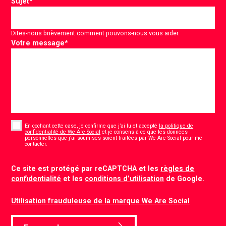
Sujet
*
Dites-nous brièvement comment pouvons-nous vous aider.
Votre message
*
Consent
*
En cochant cette case, je confirme que j’ai lu et accepté
la politique de
confidentialité de We Are Social
et je consens à ce que les données
personnelles que j’ai soumises soient traitées par We Are Social pour me
*
contacter.
CAPTCHA
Ce site est protégé par reCAPTCHA et les
règles de
confidentialité
et les
conditions d’utilisation
de Google.
Utilisation frauduleuse de la marque We Are Social