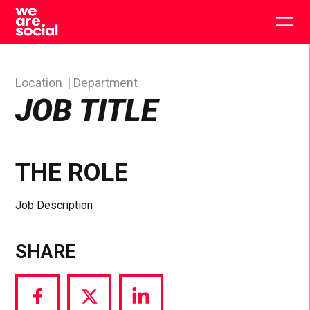
Skip
to
Togg
content
main
men
Location
Department
JOB TITLE
THE ROLE
Job Description
SHARE
Share
Share
Share