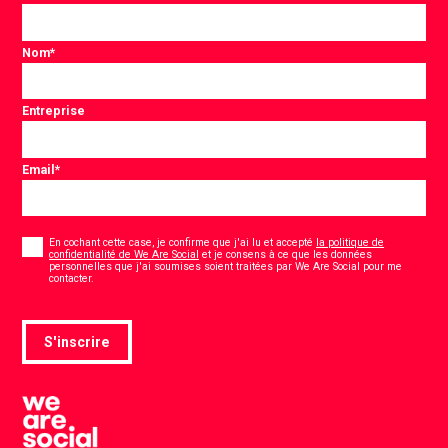
Nom
*
Entreprise
Email
*
Consentement
*
En cochant cette case, je confirme que j'ai lu et accepté
la politique de
confidentialité de We Are Social
et je consens à ce que les données
personnelles que j'ai soumises soient traitées par We Are Social pour me
*
contacter.
S'inscrire