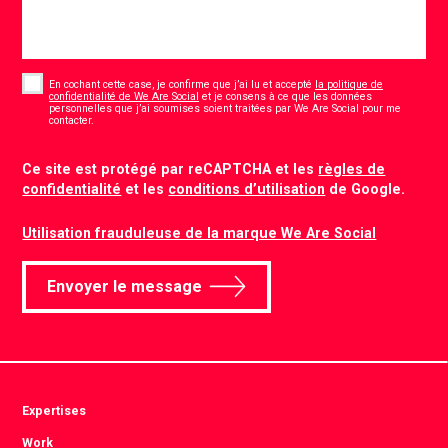
Consent
*
En cochant cette case, je confirme que j’ai lu et accepté
la politique de
confidentialité de We Are Social
et je consens à ce que les données
personnelles que j’ai soumises soient traitées par We Are Social pour me
*
contacter.
CAPTCHA
Ce site est protégé par reCAPTCHA et les
règles de
confidentialité
et les
conditions d’utilisation
de Google.
Utilisation frauduleuse de la marque We Are Social
Envoyer le message
Expertises
Work