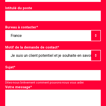
Intitulé du poste
Bureau à contacter
*
Motif de la demande de contact
*
Sujet
*
Dites-nous brièvement comment pouvons-nous vous aider.
Votre message
*