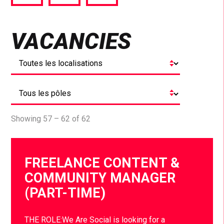
via
via
via
Facebook
Twitter
LinkedIn
VACANCIES
Showing 57 – 62 of 62
FREELANCE CONTENT &
COMMUNITY MANAGER
(PART-TIME)
THE ROLE:We Are Social is looking for a