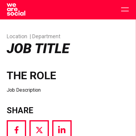
Skip
to
Togg
content
main
men
Location
Department
JOB TITLE
THE ROLE
Job Description
SHARE
Share
Share
Share