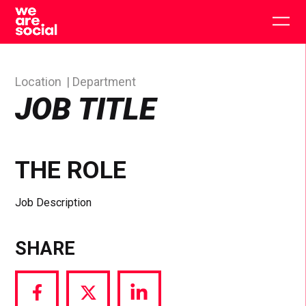
Skip
to
Togg
content
main
men
Location
Department
JOB TITLE
THE ROLE
Job Description
SHARE
Share
Share
Share