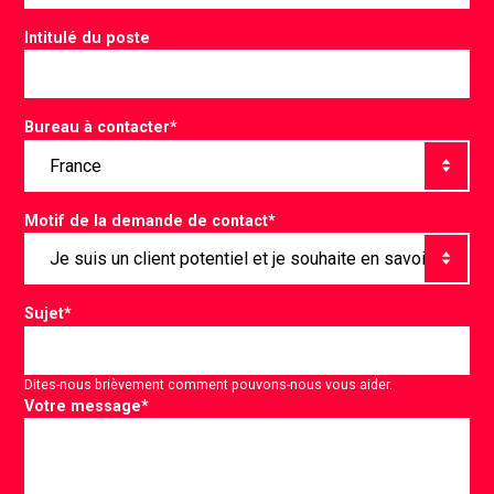
Intitulé du poste
Bureau à contacter
*
Motif de la demande de contact
*
Sujet
*
Dites-nous brièvement comment pouvons-nous vous aider.
Votre message
*