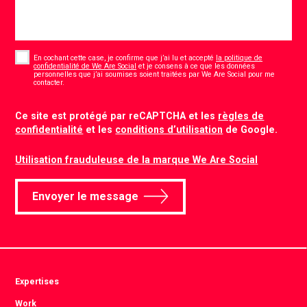
Consent
*
En cochant cette case, je confirme que j’ai lu et accepté
la politique de
confidentialité de We Are Social
et je consens à ce que les données
personnelles que j’ai soumises soient traitées par We Are Social pour me
*
contacter.
CAPTCHA
Ce site est protégé par reCAPTCHA et les
règles de
confidentialité
et les
conditions d’utilisation
de Google.
Utilisation frauduleuse de la marque We Are Social
Envoyer le message
Expertises
Work