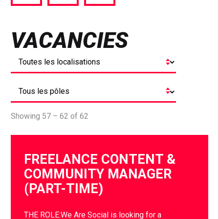
via
via
via
Facebook
Twitter
LinkedIn
VACANCIES
Showing 57 – 62 of 62
FREELANCE CONTENT &
COMMUNITY MANAGER
(PART-TIME)
THE ROLE:We Are Social is looking for a