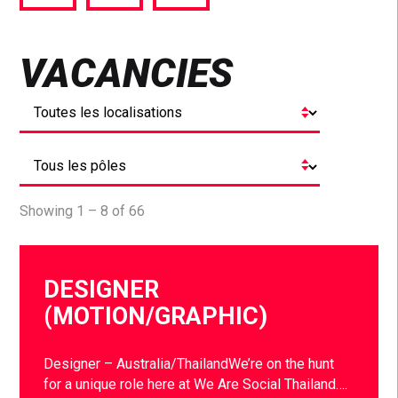
via
via
via
Facebook
Twitter
LinkedIn
VACANCIES
Showing 1 – 8 of 66
DESIGNER
(MOTION/GRAPHIC)
Designer – Australia/ThailandWe’re on the hunt
for a unique role here at We Are Social Thailand….