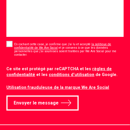
Consent
*
En cochant cette case, je confirme que j’ai lu et accepté
la politique de
confidentialité de We Are Social
et je consens à ce que les données
personnelles que j’ai soumises soient traitées par We Are Social pour me
*
contacter.
CAPTCHA
Ce site est protégé par reCAPTCHA et les
règles de
confidentialité
et les
conditions d’utilisation
de Google.
Utilisation frauduleuse de la marque We Are Social
Envoyer le message