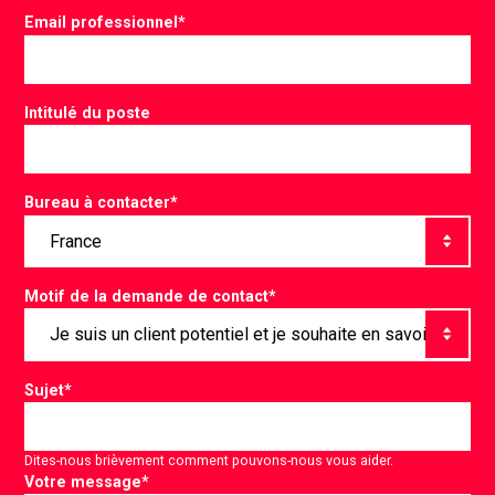
Email professionnel
*
Intitulé du poste
Bureau à contacter
*
Motif de la demande de contact
*
Sujet
*
Dites-nous brièvement comment pouvons-nous vous aider.
Votre message
*