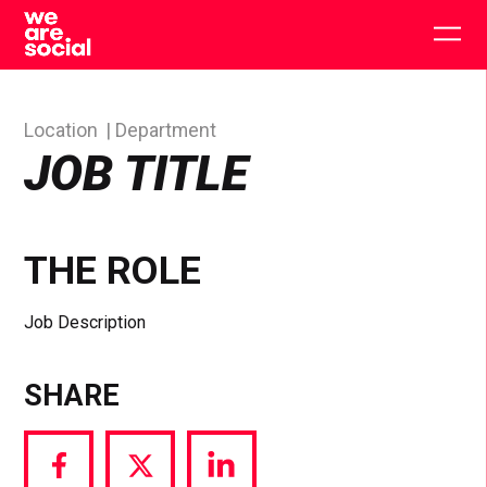
Skip
to
Togg
content
main
men
Location
Department
JOB TITLE
THE ROLE
Job Description
SHARE
Share
Share
Share