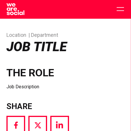
Skip
to
Togg
content
main
men
Location
Department
JOB TITLE
THE ROLE
Job Description
SHARE
Share
Share
Share