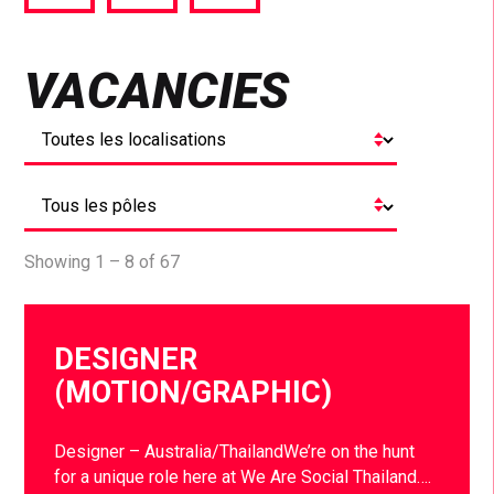
via
via
via
Facebook
Twitter
LinkedIn
VACANCIES
Showing 1 – 8 of 67
DESIGNER
(MOTION/GRAPHIC)
Designer – Australia/ThailandWe’re on the hunt
for a unique role here at We Are Social Thailand….