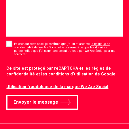
Consent
*
En cochant cette case, je confirme que j’ai lu et accepté
la politique de
confidentialité de We Are Social
et je consens à ce que les données
personnelles que j’ai soumises soient traitées par We Are Social pour me
*
contacter.
CAPTCHA
Ce site est protégé par reCAPTCHA et les
règles de
confidentialité
et les
conditions d’utilisation
de Google.
Utilisation frauduleuse de la marque We Are Social
Envoyer le message