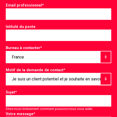
Email professionnel
*
Intitulé du poste
Bureau à contacter
*
Motif de la demande de contact
*
Sujet
*
Dites-nous brièvement comment pouvons-nous vous aider.
Votre message
*