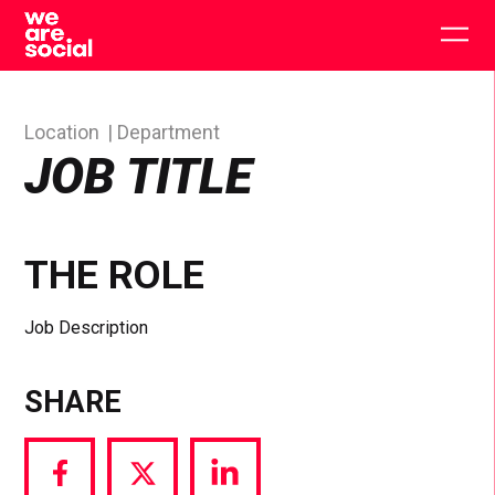
Skip
to
Togg
content
main
men
Location
Department
JOB TITLE
THE ROLE
Job Description
SHARE
Share
Share
Share