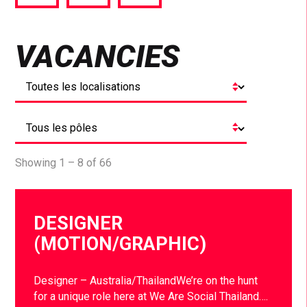
via
via
via
Facebook
Twitter
LinkedIn
VACANCIES
Showing 1 – 8 of 66
DESIGNER
(MOTION/GRAPHIC)
Designer – Australia/ThailandWe’re on the hunt
for a unique role here at We Are Social Thailand….