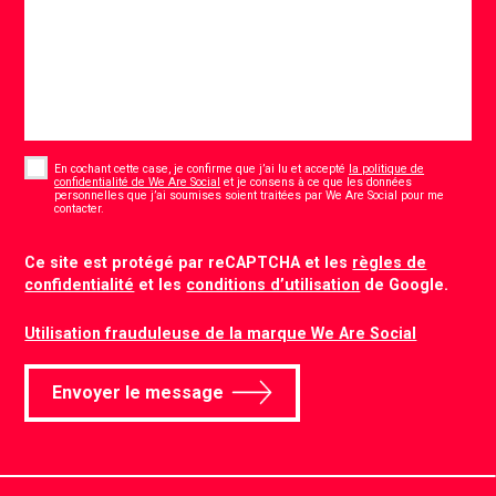
Consent
*
En cochant cette case, je confirme que j’ai lu et accepté
la politique de
confidentialité de We Are Social
et je consens à ce que les données
personnelles que j’ai soumises soient traitées par We Are Social pour me
*
contacter.
CAPTCHA
Ce site est protégé par reCAPTCHA et les
règles de
confidentialité
et les
conditions d’utilisation
de Google.
Utilisation frauduleuse de la marque We Are Social
Envoyer le message