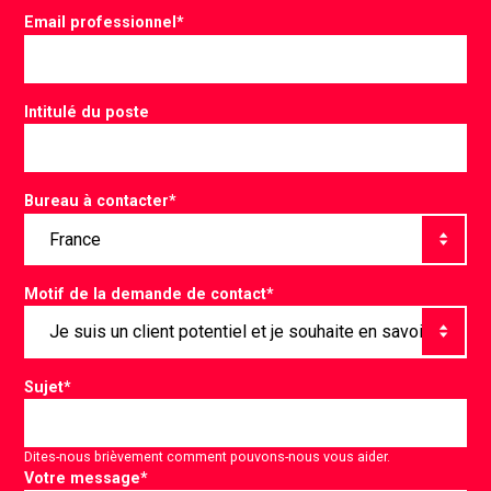
Email professionnel
*
Intitulé du poste
Bureau à contacter
*
Motif de la demande de contact
*
Sujet
*
Dites-nous brièvement comment pouvons-nous vous aider.
Votre message
*