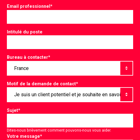
Email professionnel
*
Intitulé du poste
Bureau à contacter
*
Motif de la demande de contact
*
Sujet
*
Dites-nous brièvement comment pouvons-nous vous aider.
Votre message
*