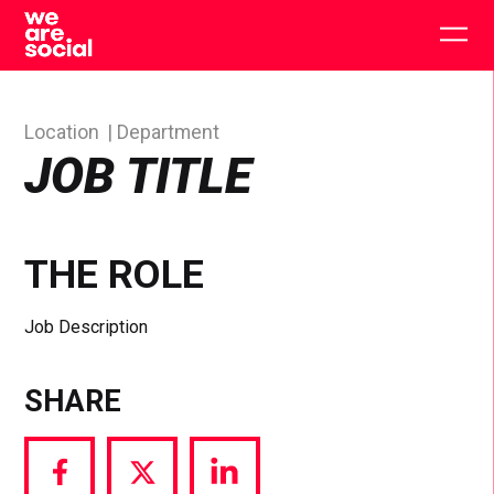
Skip
to
Togg
content
main
men
Location
Department
JOB TITLE
THE ROLE
Job Description
SHARE
Share
Share
Share