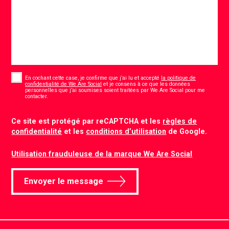
Consent
*
En cochant cette case, je confirme que j’ai lu et accepté
la politique de
confidentialité de We Are Social
et je consens à ce que les données
personnelles que j’ai soumises soient traitées par We Are Social pour me
*
contacter.
CAPTCHA
Ce site est protégé par reCAPTCHA et les
règles de
confidentialité
et les
conditions d’utilisation
de Google.
Utilisation frauduleuse de la marque We Are Social
Envoyer le message