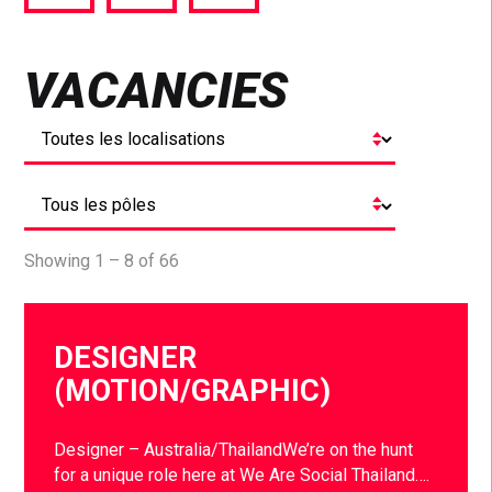
via
via
via
Facebook
Twitter
LinkedIn
VACANCIES
Showing 1 – 8 of 66
DESIGNER
(MOTION/GRAPHIC)
Designer – Australia/ThailandWe’re on the hunt
for a unique role here at We Are Social Thailand….