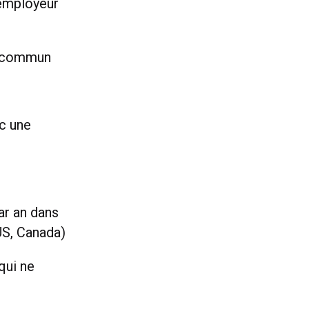
 employeur
n commun
ec une
ar an dans
US, Canada)
qui ne