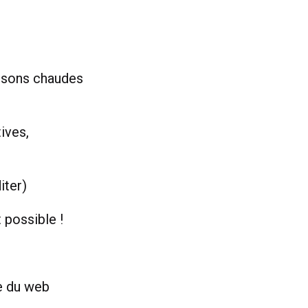
issons chaudes
ives,
iter)
 possible !
re du web