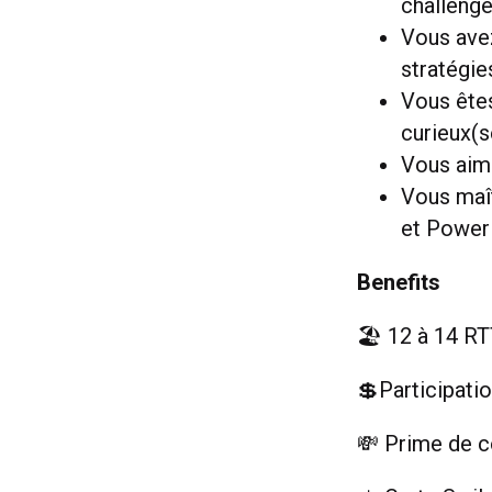
challenge
Vous avez
stratégie
Vous êtes
curieux(s
Vous aime
Vous maît
et PowerP
Benefits
🏖️ 12 à 14 R
💲Participati
💸 Prime de co