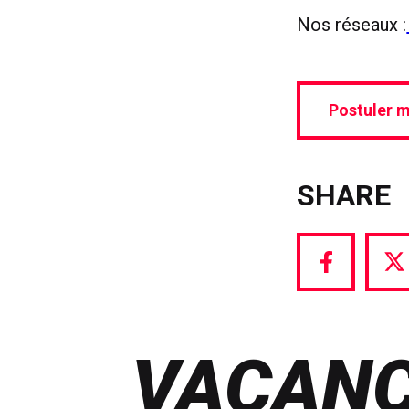
Nos réseaux :
Postuler m
SHARE
Share
S
via
vi
Facebook
T
VACANC