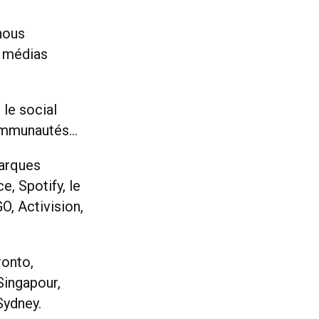
nous
s médias
 le social
s communautés…
marques
, Spotify, le
O, Activision,
ronto,
Singapour,
Sydney.