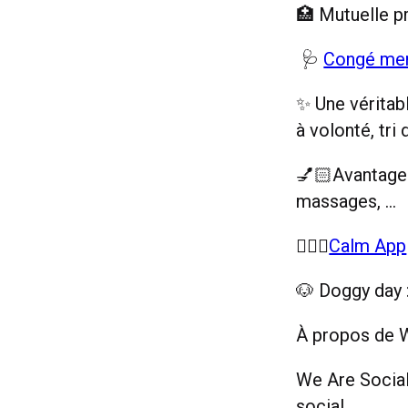
🏥 Mutuelle p
🩺
Congé me
✨ Une véritab
à volonté, tri
💅🏻Avantages
massages, …
💆🏻‍♀️
Calm App
🐶 Doggy day :
À propos de W
We Are Social 
social.