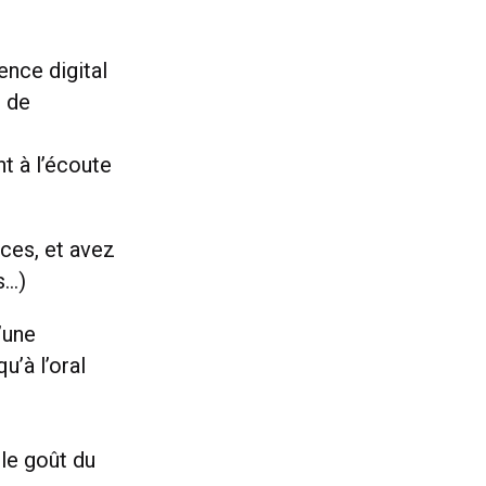
nce digital
e de
t à l’écoute
ces, et avez
s…)
’une
u’à l’oral
le goût du