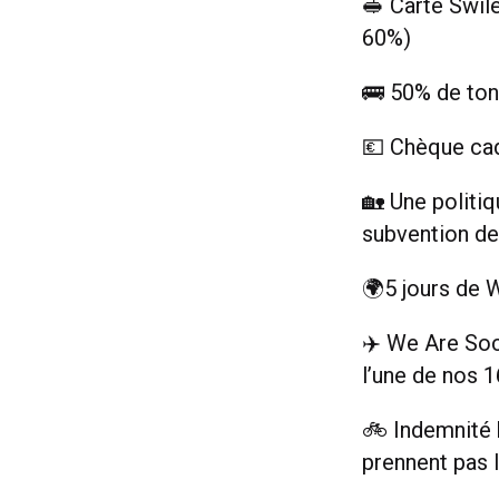
🥪 Carte Swil
60%)
🚌 50% de to
💶 Chèque ca
🏡 Une politiq
subvention d
🌍5 jours de 
✈️ We Are Soci
l’une de nos 
🚲 Indemnité 
prennent pas 