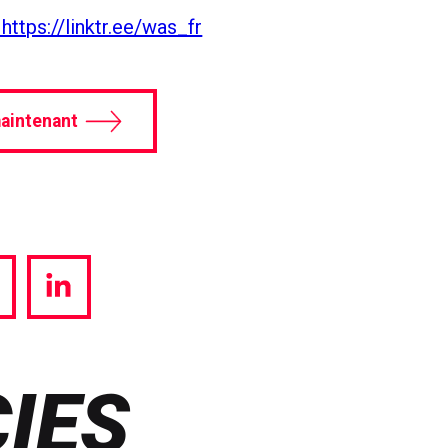
https://linktr.ee/was_fr
aintenant
hare
Share
a
via
witter
LinkedIn
IES