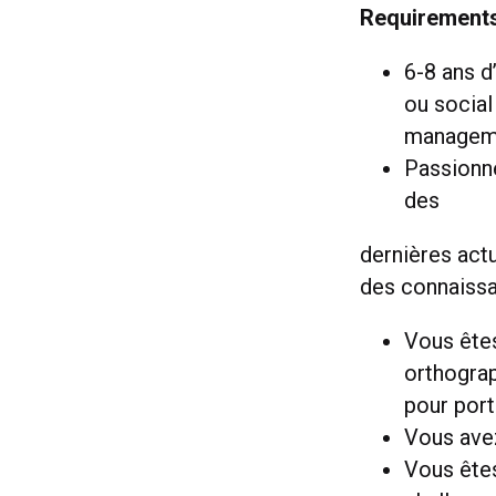
Requirement
6-8 ans d
ou social
managem
Passionn
des
dernières act
des connaissan
Vous êtes
orthograph
pour port
Vous avez
Vous êtes