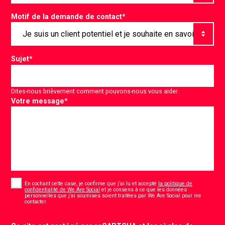
Motif de la demande de contact
*
Sujet
*
Dites-nous brièvement comment pouvons-nous vous aider.
Votre message
*
Consent
*
En cochant cette case, je confirme que j’ai lu et accepté
la politique de
confidentialité de We Are Social
et je consens à ce que les données
personnelles que j’ai soumises soient traitées par We Are Social pour me
*
contacter.
CAPTCHA