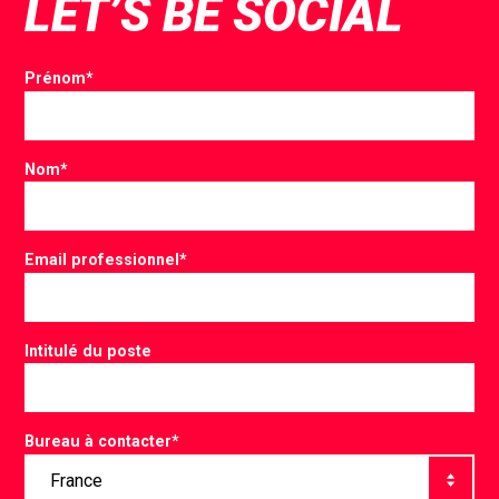
LET’S BE SOCIAL
Prénom
*
Nom
*
Email professionnel
*
Intitulé du poste
Bureau à contacter
*