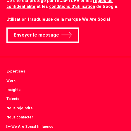
Ce site est protégé par reCAPTCHA et les
règles de
confidentialité
et les
conditions d’utilisation
de Google.
Utilisation frauduleuse de la marque We Are Social
Envoyer le message
Expertises
Work
Insights
Talents
Nous rejoindre
Nous contacter
We Are Social Influence