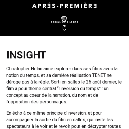
SCROLL VERS LE BAS
Click
Click
Cl
to
to
to
toggle
toggle
to
playback
volum
fu
INSIGHT
Christopher Nolan aime explorer dans ses films avec la
notion du temps, et sa dernière réalisation TENET ne
déroge pas à la règle. Sorti en salles le 26 août dernier, le
film a pour thème central “l’inversion du temps” : un
concept au coeur de la narration, du nom et de
l’opposition des personnages.
En écho à ce même principe d’inversion, et pour
accompagner la sortie du film en salles, qui invite les
spectateurs à le voir et le revoir pour en décrypter toutes