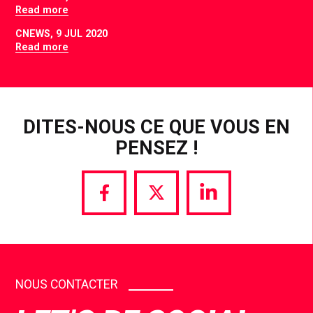
Read more
CNEWS,
9 JUL 2020
Read more
DITES-NOUS CE QUE VOUS EN
PENSEZ !
Share
Share
Share
via
via
via
Facebook
Twitter
LinkedIn
NOUS CONTACTER