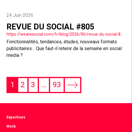
24 Juin 2026
REVUE DU SOCIAL #805
https://wearesocial.com/fr/blog/2026/06/revue-du-social-805/
Fonctionnalités, tendances, études, nouveaux formats
publicitaires… Que faut-il retenir de la semaine en social
media ?
1
2
3
…
93
Next
page
Expertises
Work