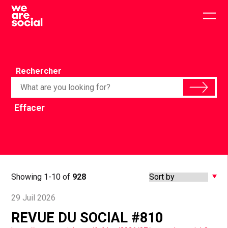
Skip
to
Togg
content
main
men
Rechercher
Effacer
Showing 1-10 of
928
29 Juil 2026
REVUE DU SOCIAL #810