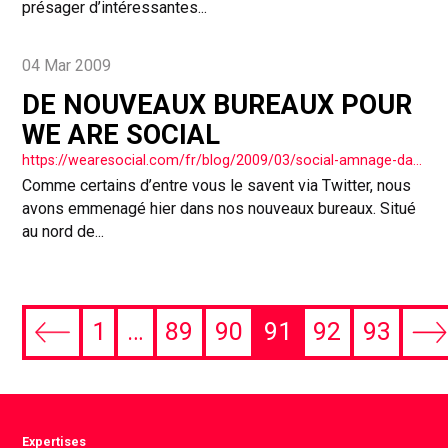
présager d’intéressantes...
04 Mar 2009
DE NOUVEAUX BUREAUX POUR
WE ARE SOCIAL
https://wearesocial.com/fr/blog/2009/03/social-amnage-dans-de-nouveaux-bureaux/
Comme certains d’entre vous le savent via Twitter, nous
avons emmenagé hier dans nos nouveaux bureaux. Situé
au nord de...
1
…
89
90
91
92
93
Previous
Ne
page
pa
Expertises