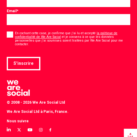
Email
*
Consentement
*
En cochant cette case, je confirme que j'ai lu et accepté
la politique de
confidentialité de We Are Social
et je consens à ce que les données
personnelles que j'ai soumises soient traitées par We Are Social pour me
*
contacter.
S'inscrire
© 2008 - 2026 We Are Social Ltd
We Are Social Ltd à Paris, France.
Nous suivre
View
View
View
View
View
our
our
our
our
our
TOP