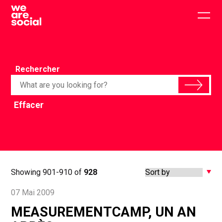
Skip
to
Togg
content
main
men
Rechercher
Effacer
Showing 901-910 of
928
07 Mai 2009
MEASUREMENTCAMP, UN AN