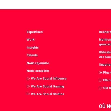
Expertises
Recher
Work
Mention
général
Insights
Utilisa
Talents
Are Soc
Nous rejoindre
Supplie
Nous contacter
Plus
We Are Social Influence
Ethic
We Are Social Gaming
Our 
We Are Social Studios
OÙ N