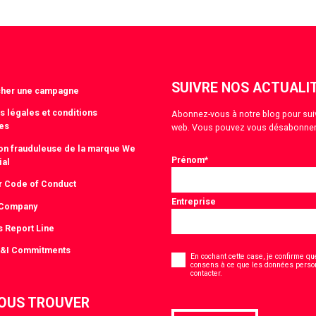
SUIVRE NOS ACTUALI
cher une campagne
s légales et conditions
Abonnez-vous à notre blog pour suivre
es
web. Vous pouvez vous désabonner
tion frauduleuse de la marque We
Prénom
*
ial
r Code of Conduct
Entreprise
 Company
s Report Line
Consentement
D&I Commitments
*
En cochant cette case, je confirme que
consens à ce que les données person
*
contacter.
OUS TROUVER