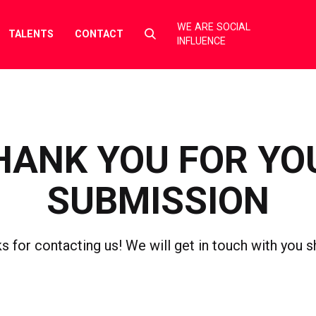
WE ARE SOCIAL
Select
TALENTS
CONTACT
INFLUENCE
to
toggle
search
form
HANK YOU FOR YO
SUBMISSION
s for contacting us! We will get in touch with you sh