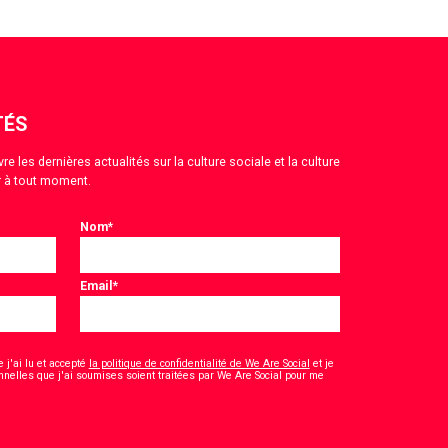
TÉS
 les dernières actualités sur la culture sociale et la culture
 à tout moment.
Nom
*
Email
*
 j'ai lu et accepté
la politique de confidentialité de We Are Social
et je
nelles que j'ai soumises soient traitées par We Are Social pour me