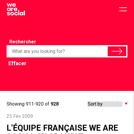
Skip
to
Togg
content
main
men
Rechercher
Effacer
Showing 911-920 of
928
25 Fév 2009
L’ÉQUIPE FRANÇAISE WE ARE