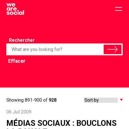
Skip
to
Togg
content
main
men
Rechercher
Effacer
Showing 891-900 of
928
06 Juil 2009
MÉDIAS SOCIAUX : BOUCLONS