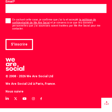
Email
*
Consentement
*
En cochant cette case, je confirme que j'ai lu et accepté
la politique de
confidentialité de We Are Social
et je consens à ce que les données
personnelles que j'ai soumises soient traitées par We Are Social pour me
*
contacter.
S'inscrire
© 2008 - 2026 We Are Social Ltd
We Are Social Ltd à Paris, France.
Nous suivre
View
View
View
View
View
our
our
our
our
our
TOP
LinkedIn
Twitter
YouTube
instagram
Facebook