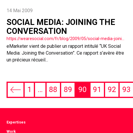
14 Mai 2009
SOCIAL MEDIA: JOINING THE
CONVERSATION
https://wearesocial.com/fr/blog/2009/05/social-media-joining-conversation/
eMarketer vient de publier un rapport intitulé “UK Social
Media: Joining the Conversation”. Ce rapport s’avère être
un précieux récueil...
1
…
88
89
90
91
92
93
Previous
page
Expertises
Work