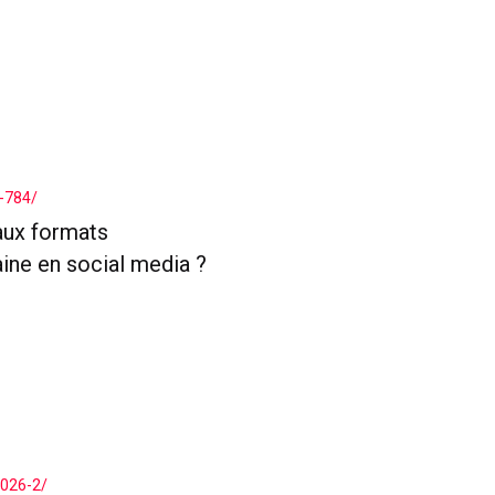
-784/
aux formats
aine en social media ?
2026-2/