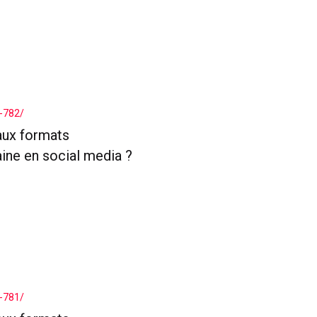
-782/
aux formats
aine en social media ?
-781/