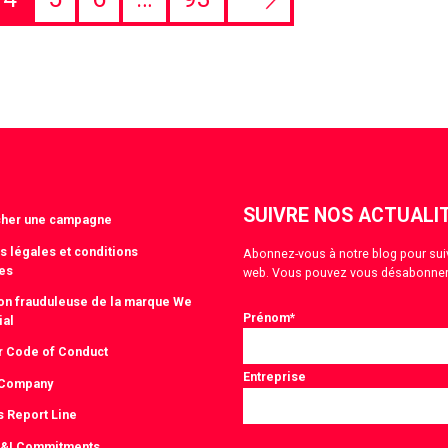
Next
page
SUIVRE NOS ACTUALI
cher une campagne
s légales et conditions
Abonnez-vous à notre blog pour suivre
es
web. Vous pouvez vous désabonner
tion frauduleuse de la marque We
Prénom
*
ial
r Code of Conduct
Entreprise
 Company
s Report Line
Consentement
D&I Commitments