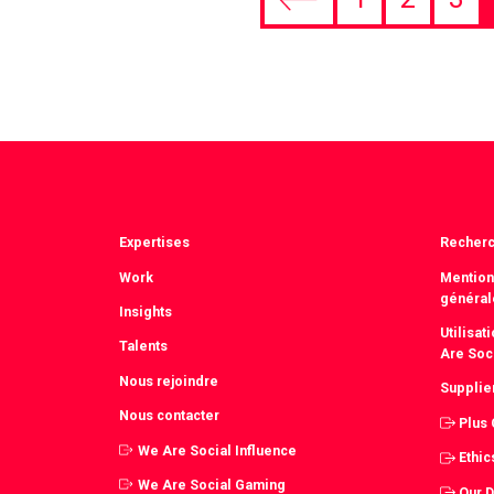
Previous
page
Expertises
Recher
Work
Mention
général
Insights
Utilisa
Talents
Are Soc
Nous rejoindre
Supplie
Nous contacter
Plus
We Are Social Influence
Ethic
We Are Social Gaming
Our 