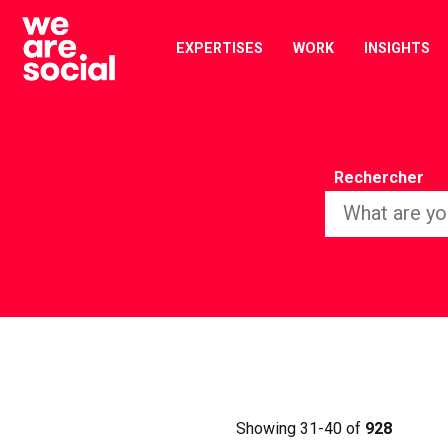
Skip
to
EXPERTISES
WORK
INSIGHTS
content
Rechercher
Showing 31-40 of
928