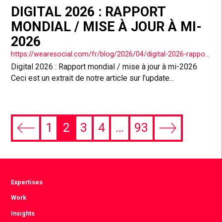
DIGITAL 2026 : RAPPORT
MONDIAL / MISE À JOUR À MI-
2026
https://wearesocial.com/fr/blog/2026/04/digital-2026-rapport-mondial-mise-a-jour-a-mi-2026/
Digital 2026 : Rapport mondial / mise à jour à mi-2026
Ceci est un extrait de notre article sur l’update...
1
2
3
4
…
93
Previous
Next
page
page
Expertises
Work
Insights