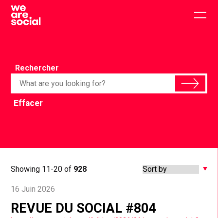
Skip
to
Togg
content
main
men
Rechercher
Effacer
Showing 11-20 of
928
16 Juin 2026
REVUE DU SOCIAL #804