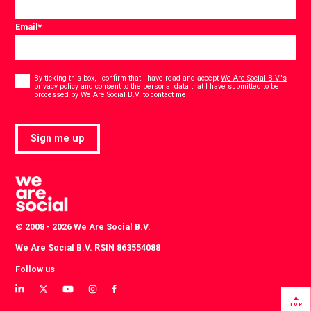
Email
*
Consent
*
By ticking this box, I confirm that I have read and accept
We Are Social B.V.'s
privacy policy
and consent to the personal data that I have submitted to be
*
processed by We Are Social B.V. to contact me.
Sign me up
© 2008 - 2026 We Are Social B.V.
We Are Social B.V. RSIN 863554088
Follow us
View
View
View
View
View
our
our
our
our
our
TOP