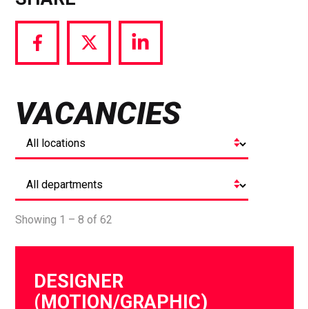
Share
Share
Share
via
via
via
Facebook
Twitter
LinkedIn
VACANCIES
Showing 1 – 8 of 62
DESIGNER
(MOTION/GRAPHIC)