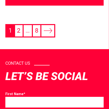
1
2
…
8
CONTACT US
LET’S BE SOCIAL
First Name
*