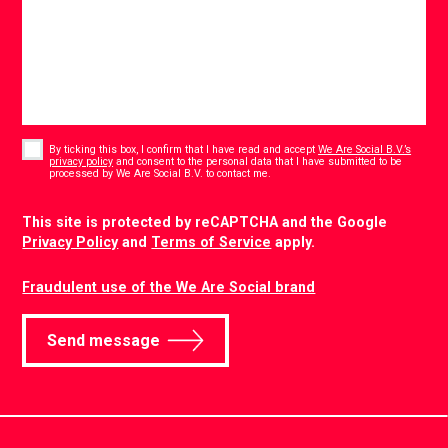
Consent
*
By ticking this box, I confirm that I have read and accept
We Are Social B.V.’s
privacy policy
and consent to the personal data that I have submitted to be
*
processed by We Are Social B.V. to contact me.
CAPTCHA
This site is protected by reCAPTCHA and the Google
Privacy Policy
and
Terms of Service
apply.
Fraudulent use of the We Are Social brand
Send message