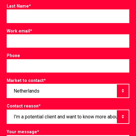
Last Name
*
Work email
*
Phone
Market to contact
*
Contact reason
*
Your message
*