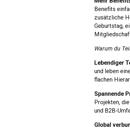
Mehr Benefits
Benefits einfa
zusätzliche H
Geburtstag, e
Mitgliedschaf
Warum du Teil
Lebendiger T
und leben ein
flachen Hiera
Spannende Pro
Projekten, d
und B2B-Umfel
Global verbu