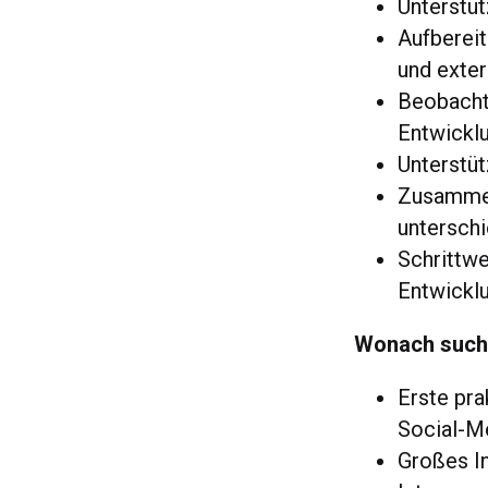
Unterstüt
Aufbereit
und exte
Beobachtu
Entwickl
Unterstüt
Zusammen
unterschi
Schrittwe
Entwicklu
Wonach such
Erste pra
Social-M
Großes In