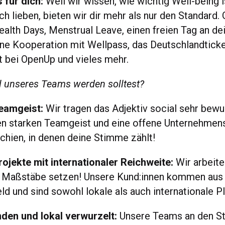
 für dich:
Weil wir wissen, wie wichtig Well-being i
ch lieben, bieten wir dir mehr als nur den Standard.
ealth Days, Menstrual Leave, einen freien Tag an d
ine Kooperation mit Wellpass, das Deutschlandticke
t bei OpenUp und vieles mehr.
 unseres Teams werden solltest?
eamgeist:
Wir tragen das Adjektiv social sehr be
en starken Teamgeist und eine offene Unternehmens
rchien, in denen deine Stimme zählt!
jekte mit internationaler Reichweite:
Wir arbeite
ie Maßstäbe setzen! Unsere Kund:innen kommen au
d und sind sowohl lokale als auch internationale Pl
nden und lokal verwurzelt:
Unsere Teams an den S