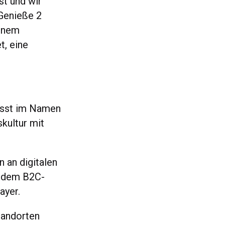
st und wir
 Genieße 2
einem
t, eine
wusst im Namen
kultur mit
n an digitalen
s dem B2C-
ayer.
tandorten