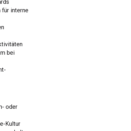
ards
 für interne
en
tivitäten
am bei
ht-
h- oder
e-Kultur