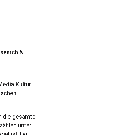
esearch &
0
Media Kultur
enschen
r die gesamte
zählen unter
al ist Teil