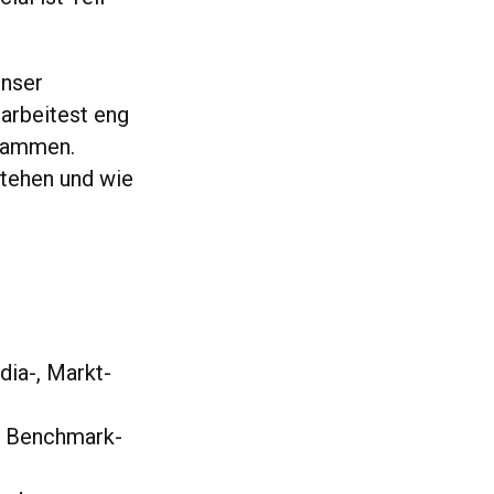
unser
 arbeitest eng
usammen.
tstehen und wie
dia-, Markt-
nd Benchmark-