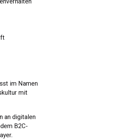
enverhalten
ft
wusst im Namen
kultur mit
n an digitalen
s dem B2C-
ayer.