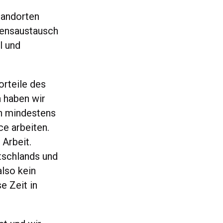
tandorten
sensaustausch
l und
orteile des
 haben wir
0h mindestens
ce arbeiten.
 Arbeit.
tschlands und
lso kein
e Zeit in