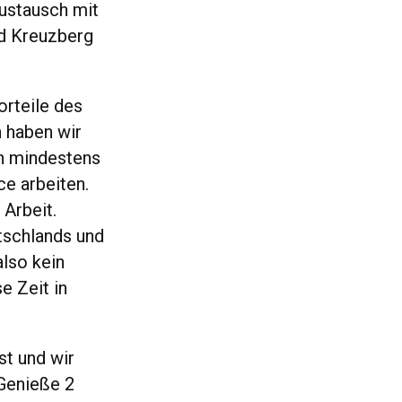
ustausch mit
nd Kreuzberg
orteile des
 haben wir
0h mindestens
ce arbeiten.
 Arbeit.
tschlands und
lso kein
e Zeit in
st und wir
 Genieße 2