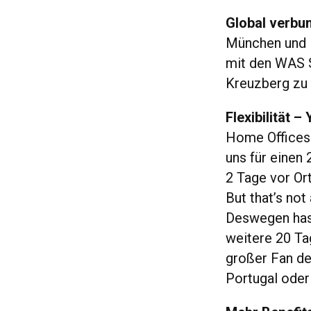
Global verbu
München und K
mit den WAS S
Kreuzberg zu
Flexibilität –
Home Offices
uns für einen 
2 Tage vor Or
But that’s not
Deswegen hast
weitere 20 Ta
großer Fan des
Portugal ode