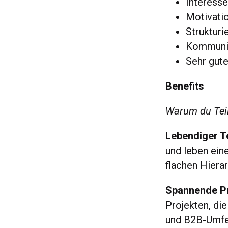
Interess
Motivatio
Strukturi
Kommunik
Sehr gute
Benefits
Warum du Teil
Lebendiger T
und leben ein
flachen Hiera
Spannende Pro
Projekten, d
und B2B-Umfel