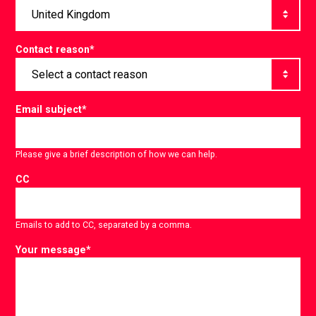
Contact reason
*
Email subject
*
Please give a brief description of how we can help.
CC
Emails to add to CC, separated by a comma.
Your message
*