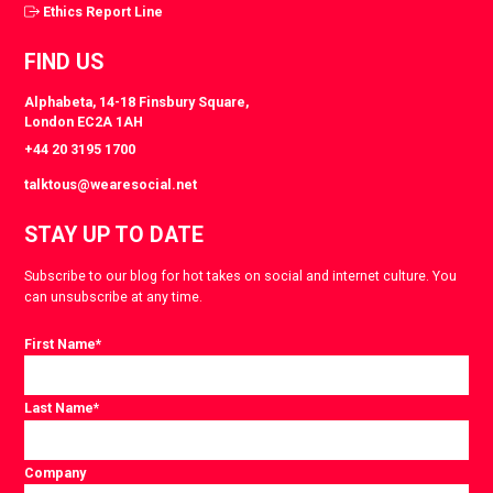
Ethics Report Line
FIND US
Alphabeta, 14-18 Finsbury Square,
London EC2A 1AH
+44 20 3195 1700
talktous@wearesocial.net
STAY UP TO DATE
Subscribe to our blog for hot takes on social and internet culture. You
can unsubscribe at any time.
First Name
*
Last Name
*
Company