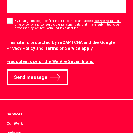
Consent
*
By ticking this box, I confirm that I have read and accept
We Are Social Ltd’s
privacy policy
and consent to the personal data that I have submitted to be
*
processed by We Are Social Ltd to contact me.
CAPTCHA
This site is protected by reCAPTCHA and the Google
Privacy Policy
and
Terms of Service
apply.
Fraudulent use of the We Are Social brand
Send message
Services
Our Work
Insights