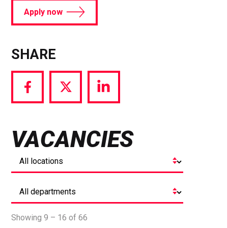
Apply now
SHARE
Share
Share
Share
via
via
via
Facebook
Twitter
LinkedIn
VACANCIES
Showing 9 – 16 of 66