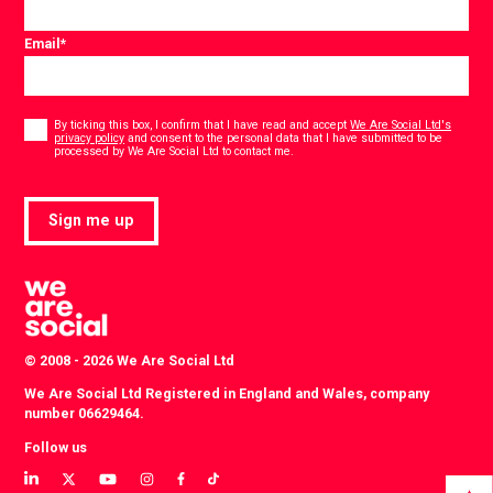
Email
*
Consent
*
By ticking this box, I confirm that I have read and accept
We Are Social Ltd's
privacy policy
and consent to the personal data that I have submitted to be
*
processed by We Are Social Ltd to contact me.
Sign me up
© 2008 - 2026 We Are Social Ltd
We Are Social Ltd Registered in England and Wales, company
number 06629464.
Follow us
View
View
View
View
View
View