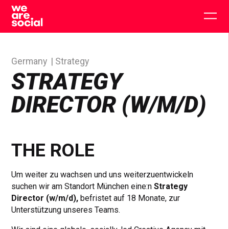
Skip
to
Togg
content
main
men
Germany
Strategy
STRATEGY
DIRECTOR (W/M/D)
THE ROLE
Um weiter zu wachsen und uns weiterzuentwickeln
suchen wir am Standort München eine:n
Strategy
Director (w/m/d),
befristet auf 18 Monate, zur
Unterstützung unseres Teams.