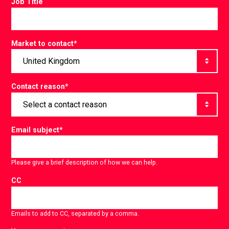
Job Title
Market to contact
*
Contact reason
*
Email subject
*
Please give a brief description of how we can help.
CC
Emails to add to CC, separated by a comma.