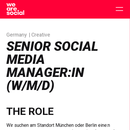
Skip
to
Togg
content
main
men
Germany
Creative
SENIOR SOCIAL
MEDIA
MANAGER:IN
(W/M/D)
THE ROLE
Wir suchen am Standort München oder Berlin eine:n