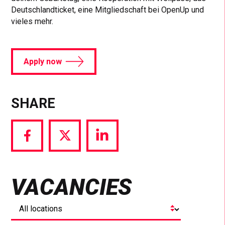
Deutschlandticket, eine Mitgliedschaft bei OpenUp und
vieles mehr.
Apply now
SHARE
Share
Share
Share
via
via
via
Facebook
Twitter
LinkedIn
VACANCIES