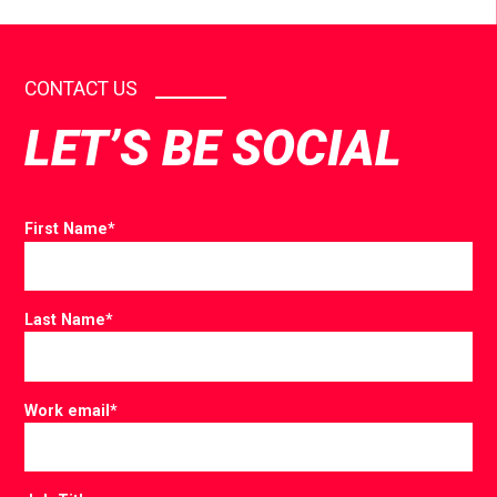
CONTACT US
LET’S BE SOCIAL
First Name
*
Last Name
*
Work email
*