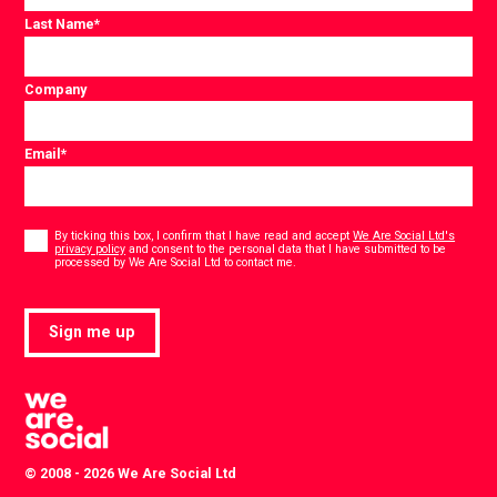
Last Name
*
Company
Email
*
Consent
*
By ticking this box, I confirm that I have read and accept
We Are Social Ltd's
privacy policy
and consent to the personal data that I have submitted to be
*
processed by We Are Social Ltd to contact me.
Sign me up
© 2008 - 2026 We Are Social Ltd