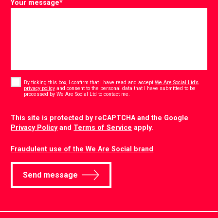
Your message
*
Consent
*
By ticking this box, I confirm that I have read and accept
We Are Social Ltd’s
privacy policy
and consent to the personal data that I have submitted to be
*
processed by We Are Social Ltd to contact me.
CAPTCHA
This site is protected by reCAPTCHA and the Google
Privacy Policy
and
Terms of Service
apply.
Fraudulent use of the We Are Social brand
Send message