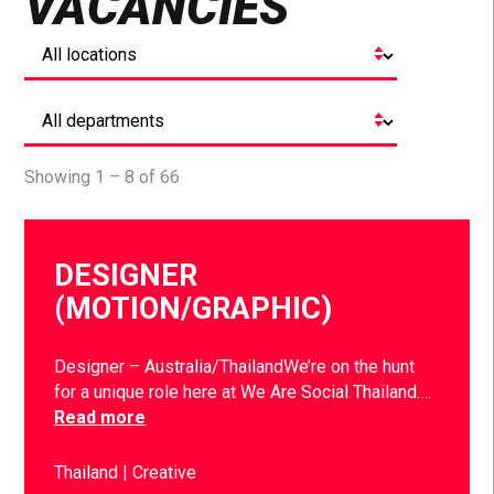
VACANCIES
Showing 1 – 8 of 66
DESIGNER
(MOTION/GRAPHIC)
Designer – Australia/ThailandWe’re on the hunt
for a unique role here at We Are Social Thailand….
Read more
Thailand
Creative