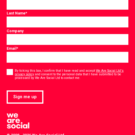
Last Name
*
Company
Email
*
Consent
*
By ticking this box, I confirm that I have read and accept
We Are Social Ltd's
privacy policy
and consent to the personal data that I have submitted to be
*
processed by We Are Social Ltd to contact me.
Sign me up