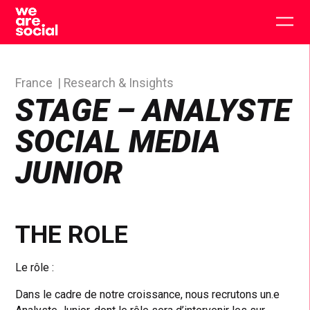
Skip
to
Togg
content
main
men
France
Research & Insights
STAGE – ANALYSTE
SOCIAL MEDIA
JUNIOR
THE ROLE
Le rôle :
Dans le cadre de notre croissance, nous recrutons un.e