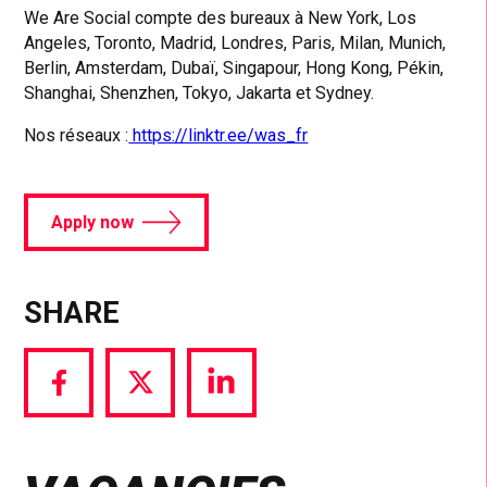
We Are Social compte des bureaux à New York, Los
Angeles, Toronto, Madrid, Londres, Paris, Milan, Munich,
Berlin, Amsterdam, Dubaï, Singapour, Hong Kong, Pékin,
Shanghai, Shenzhen, Tokyo, Jakarta et Sydney.
Nos réseaux :
https://linktr.ee/was_fr
Apply now
SHARE
Share
Share
Share
via
via
via
Facebook
Twitter
LinkedIn