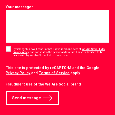
Your message
*
Consent
*
By ticking this box, I confirm that I have read and accept
We Are Social Ltd’s
privacy policy
and consent to the personal data that I have submitted to be
*
processed by We Are Social Ltd to contact me.
CAPTCHA
This site is protected by reCAPTCHA and the Google
Privacy Policy
and
Terms of Service
apply.
Fraudulent use of the We Are Social brand
Send message