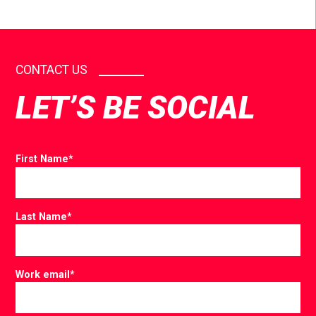
CONTACT US
LET’S BE SOCIAL
First Name
*
Last Name
*
Work email
*