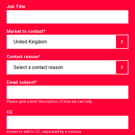
Job Title
Market to contact
*
Contact reason
*
Email subject
*
Please give a brief description of how we can help.
CC
Emails to add to CC, separated by a comma.