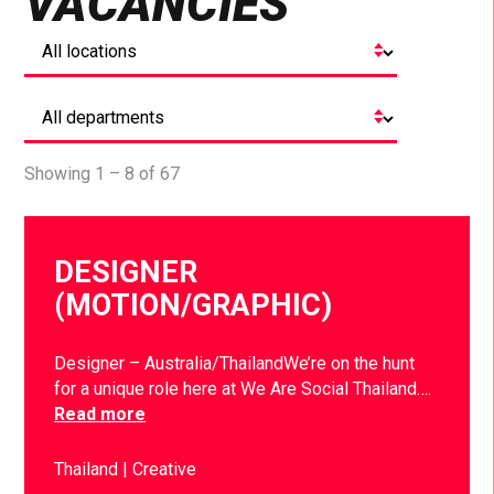
VACANCIES
Showing 1 – 8 of 67
DESIGNER
(MOTION/GRAPHIC)
Designer – Australia/ThailandWe’re on the hunt
for a unique role here at We Are Social Thailand….
Read more
Thailand
Creative