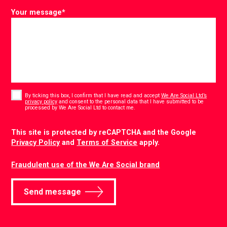
Your message
*
Consent
*
By ticking this box, I confirm that I have read and accept
We Are Social Ltd’s
privacy policy
and consent to the personal data that I have submitted to be
*
processed by We Are Social Ltd to contact me.
CAPTCHA
This site is protected by reCAPTCHA and the Google
Privacy Policy
and
Terms of Service
apply.
Fraudulent use of the We Are Social brand
Send message