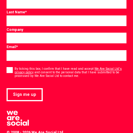
Last Name
*
Company
Email
*
Consent
*
By ticking this box, I confirm that I have read and accept
We Are Social Ltd's
privacy policy
and consent to the personal data that I have submitted to be
*
processed by We Are Social Ltd to contact me.
Sign me up
© 2008 - 2026 We Are Social Ltd