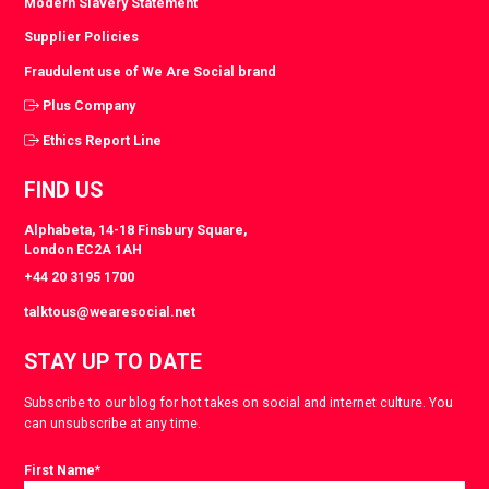
Modern Slavery Statement
Supplier Policies
Fraudulent use of We Are Social brand
Plus Company
Ethics Report Line
FIND US
Alphabeta, 14-18 Finsbury Square,
London EC2A 1AH
+44 20 3195 1700
talktous@wearesocial.net
STAY UP TO DATE
Subscribe to our blog for hot takes on social and internet culture. You
can unsubscribe at any time.
First Name
*