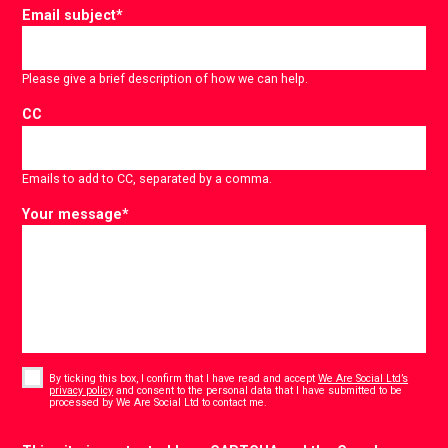
Email subject
*
Please give a brief description of how we can help.
CC
Emails to add to CC, separated by a comma.
Your message
*
Consent
*
By ticking this box, I confirm that I have read and accept
We Are Social Ltd’s
privacy policy
and consent to the personal data that I have submitted to be
*
processed by We Are Social Ltd to contact me.
CAPTCHA