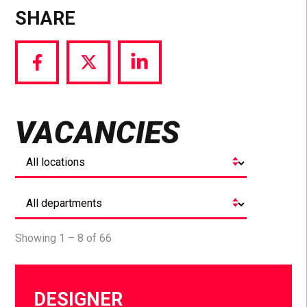
SHARE
Share
Share
Share
via
via
via
Facebook
Twitter
LinkedIn
VACANCIES
Showing 1 – 8 of 66
DESIGNER