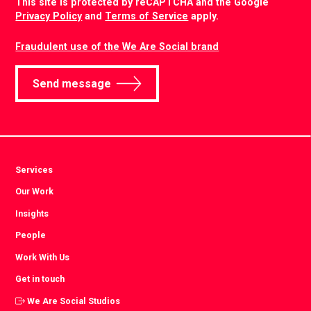
This site is protected by reCAPTCHA and the Google
Privacy Policy
and
Terms of Service
apply.
Fraudulent use of the We Are Social brand
Send message
Services
Our Work
Insights
People
Work With Us
Get in touch
We Are Social Studios