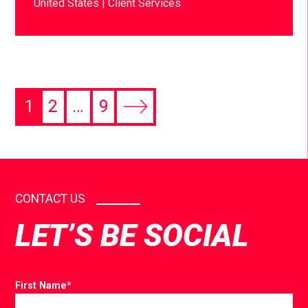
United States
Client Services
1
2
…
9
CONTACT US
LET’S BE SOCIAL
First Name
*