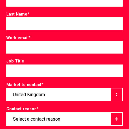
Last Name
*
Work email
*
Job Title
Market to contact
*
Contact reason
*