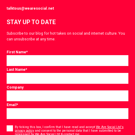
talktous@wearesocial.net
STAY UP TO DATE
Subscribe to our blog for hot takes on social and internet culture. You
can unsubscribe at any time.
First Name
*
Last Name
*
Company
Email
*
Consent
*
By ticking this box, I confirm that I have read and accept
We Are Social Ltd's
privacy policy
and consent to the personal data that I have submitted to be
*
processed by We Are Social Ltd to contact me.