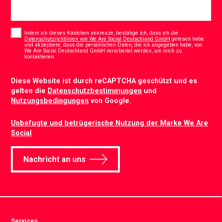
Consent
*
Indem ich dieses Kästchen ankreuze, bestätige ich, dass ich die
Datenschutzrichtlinien von We Are Social Deutschland GmbH
gelesen habe
und akzeptiere, dass die persönlichen Daten, die ich angegeben habe, von
We Are Social Deutschland GmbH verarbeitet werden, um mich zu
*
kontaktieren.
CAPTCHA
Diese Website ist durch reCAPTCHA geschützt und es
gelten die
Datenschutzbestimmungen
und
Nutzungsbedingungen
von Google.
Unbefugte und betrügerische Nutzung der Marke We Are
Social
Nachricht an uns
Services