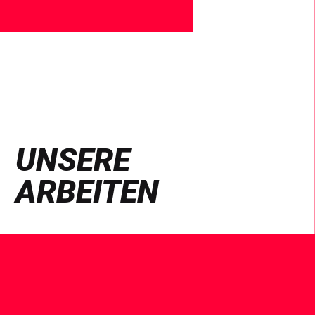
UNSERE
ARBEITEN
See
Case
Study