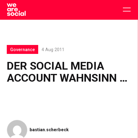
Skip
to
Togg
content
main
men
Governance
4 Aug 2011
DER SOCIAL MEDIA
ACCOUNT WAHNSINN …
bastian.scherbeck