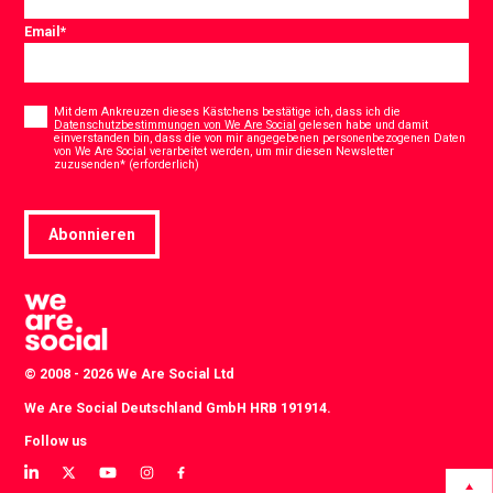
Email
*
Consent
*
Mit dem Ankreuzen dieses Kästchens bestätige ich, dass ich die
Datenschutzbestimmungen von We Are Social
gelesen habe und damit
einverstanden bin, dass die von mir angegebenen personenbezogenen Daten
von We Are Social verarbeitet werden, um mir diesen Newsletter
*
zuzusenden* (erforderlich)
Abonnieren
© 2008 - 2026 We Are Social Ltd
We Are Social Deutschland GmbH HRB 191914.
Follow us
View
View
View
View
View
our