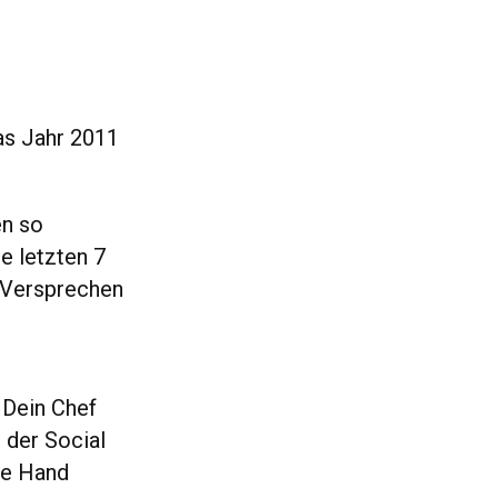
das Jahr 2011
en so
ie letzten 7
 Versprechen
 Dein Chef
 der Social
ie Hand