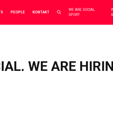
WE ARE SOCIAL
W
Select
TS
PEOPLE
KONTAKT
SPORT
to
toggle
search
form
AL. WE ARE HIRIN