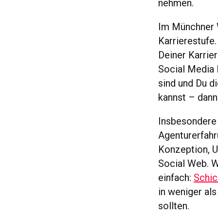
nehmen.
Im Münchner W
Karrierestufe
Deiner Karrie
Social Media 
sind und Du d
kannst – dann
Insbesondere
Agenturerfahru
Konzeption, U
Social Web. W
einfach:
Schic
in weniger al
sollten.