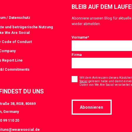
BLEIB AUF DEM LAUF
um / Datenschutz
Abonniere unseren Blog für aktuelle 
wieder abmelden.
te und betrügerische Nutzung
ke We Are Social
Vorname
*
r Code of Conduct
 Company
Firma
s Report Line
D&I Commitments
Consent
*
Mit dem Ankreuzen dieses Kästchens
Social
gelesen habe und damit einve
Daten von We Are Social verarbeitet
 FINDEST DU UNS
traße 38, RGB, 80469
Abonnieren
n, Germany
0 99 110 20
ituns@wearesocial.de