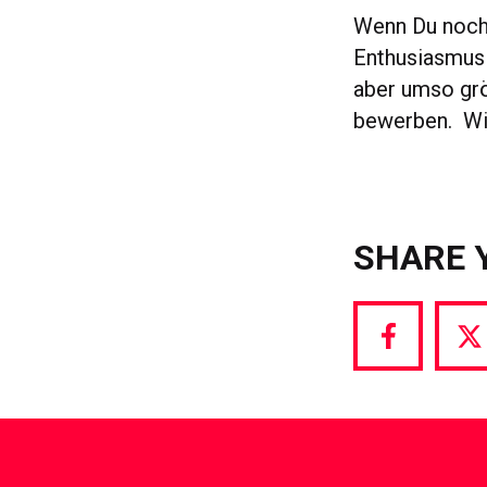
Wenn Du noch 
Enthusiasmus 
aber umso grö
bewerben. Wir
SHARE 
Share
S
via
vi
Facebook
T