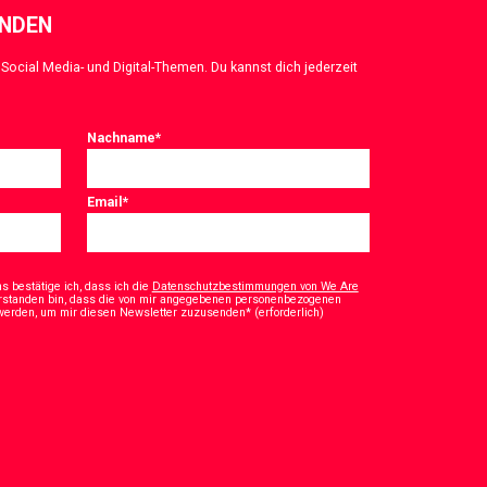
ENDEN
Social Media- und Digital-Themen. Du kannst dich jederzeit
Nachname
*
Email
*
 bestätige ich, dass ich die
Datenschutzbestimmungen von We Are
rstanden bin, dass die von mir angegebenen personenbezogenen
*
 werden, um mir diesen Newsletter zuzusenden* (erforderlich)