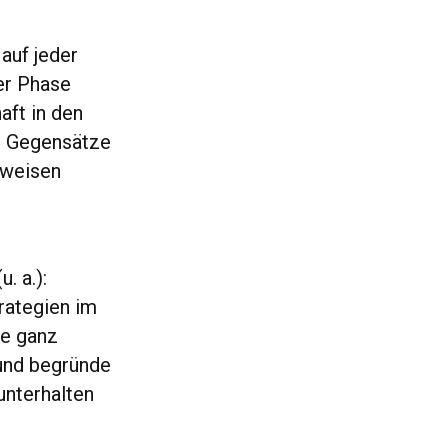
auf jeder
her Phase
aft in den
ne Gegensätze
eweisen
. a.):
rategien im
re ganz
nd begründe
unterhalten